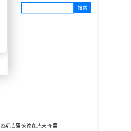
史密斯,吉莲·安德森,杰夫·布里