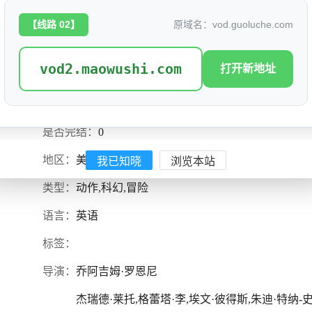
【线路 02】
原域名：vod.guoluche.com
vod2.maowushi.com
打开新地址
创：战神
评分: 6.2
别名：
创：战纪3,创战纪：战神降临(港),Tron3
是否完结：
0
我已知晓
浏览本站
地区：
美国
类型：
动作,科幻,冒险
语言：
英语
标签：
导演：
乔阿吉姆·罗恩尼
杰瑞德·莱托,格蕾塔·李,埃文·彼得斯,朱迪·特纳-