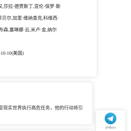
,莎拉·德贾斯丁,亚伦·保罗·斯
莎贝尔,加里·维纳查克,科维西·
布森,塞琳娜·云,米卢·金,纳尔
-10-10(美国)
遣至现实世界执行高危任务，他的行动将引
@sllzyz