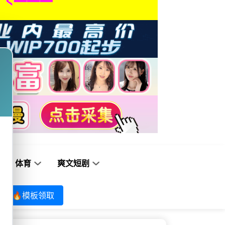
体育
爽文短剧
🔥模板领取