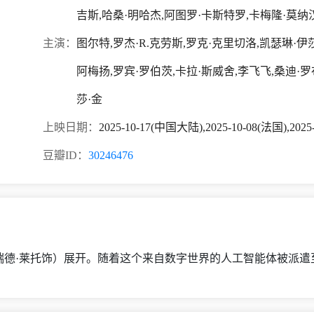
吉斯,哈桑·明哈杰,阿图罗·卡斯特罗,卡梅隆·莫纳汉
主演：
图尔特,罗杰·R.克劳斯,罗克·克里切洛,凯瑟琳·伊
阿梅扬,罗宾·罗伯茨,卡拉·斯威舍,李飞飞,桑迪·罗
莎·金
上映日期：
2025-10-17(中国大陆),2025-10-08(法国),2025
豆瓣ID：
30246476
瑞德·莱托饰）展开。随着这个来自数字世界的人工智能体被派