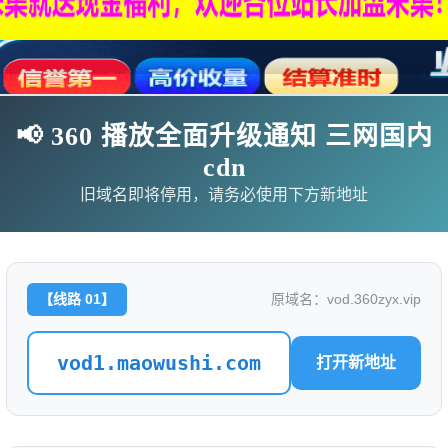
📢 360 播放全面升级通知 三网国内
cdn
旧域名即将停用，请务必使用下方新地址
【线路 01】
原域名：vod.360zyx.vip
影
连续剧
综艺
动漫
伦理片
vod1.maowushi.com
打开新地址
🗨求片必应
🎉福利赞助
🎉演示站