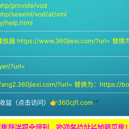
php/provide/vod
php/seaxml/vod/at/xml
/help.html
放器 https://www.360jiexi.com/?url= 替换为：
yer/?url=
ng2.360jiexi.com/?url= 替换为：https://bof
-->
收益（点击访问）👉
360cjfl.com