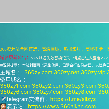
360资源站全网首选：高清画质、热播影片、高峰不卡、
域名更新公告：
>>>
域名失效替换记录--请点击进入查看
<<<
!!!温馨提示： 本站封面可以采集使用，但请自行备份封面，以杜
主域名 ：
360zy.com
360zy.net
360zy.vip
备用域名 ：
360zy1.com
360zy2.com
360zy3.com
360
360zy6.com
360zy7.com
360zy8.com
360
✈telegram交流群：
https://t.me/sllzyz
🎇演示站：
https://www.360aikan.com