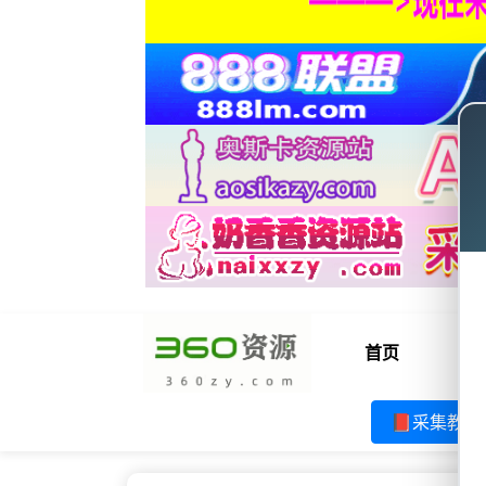
首页
电
📕采集教程