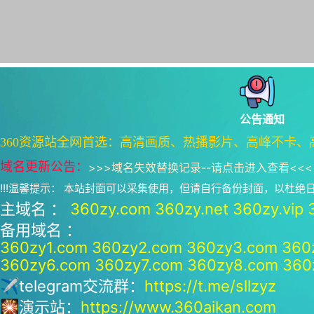
公告通知
360资源站全网首选：高清画质、热播影片、高峰不卡、
域名更新公告：
>>>
域名失效替换记录--请点击进入查看
<<<
!!!温馨提示： 本站封面可以采集使用，但请自行备份封面，以杜
主域名 ：
360zy.com
360zy.net
360zy.vip
备用域名 ：
360zy1.com
360zy2.com
360zy3.com
360
360zy6.com
360zy7.com
360zy8.com
360
✈telegram交流群：
https://t.me/sllzyz
🎇演示站：
https://www.360aikan.com