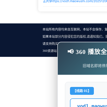
正片$
https://vod1.maowushi.com/2025120
本站所有内容均来自互联网，本站不会保存、
如果本站部分内容侵犯您的版权,请通知我们，
请支持购买正版！反馈邮箱：
📢 360 
360资源站 Copyright ©2018-2023 All Rights Re
旧域名即将停
【线路 01】
vod1.maowu