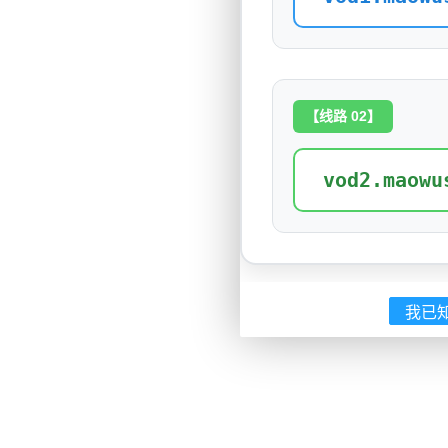
【线路 02】
vod2.maowu
我已