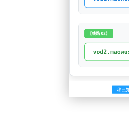
【线路 02】
vod2.maowu
我已