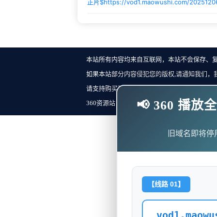
正片$
https://vod1.maowushi.com/202512
本站所有内容均来自互联网，本站不会保存、
如果本站部分内容侵犯您的版权,请通知我们，
请支持购买正版！反馈邮箱：
📢 360 
360资源站 Copyright ©2018-2023 All Rights Re
旧域名即将停
【线路 01】
vod1.maowu