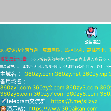
公告通知
360资源站全网首选：高清画质、热播影片、高峰不卡、
域名更新公告：
>>>
域名失效替换记录--请点击进入查看
<<<
!!!温馨提示： 本站封面可以采集使用，但请自行备份封面，以杜
主域名 ：
360zy.com
360zy.net
360zy.vip
备用域名 ：
360zy1.com
360zy2.com
360zy3.com
360
360zy6.com
360zy7.com
360zy8.com
360
✈telegram交流群：
https://t.me/sllzyz
🎇演示站：
https://www.360aikan.com