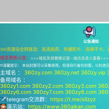
公告通知
360资源站全网首选：高清画质、热播影片、高峰不卡、
域名更新公告：
>>>
域名失效替换记录--请点击进入查看
<<<
!!!温馨提示： 本站封面可以采集使用，但请自行备份封面，以杜
主域名 ：
360zy.com
360zy.net
360zy.vip
备用域名 ：
360zy1.com
360zy2.com
360zy3.com
360
360zy6.com
360zy7.com
360zy8.com
360
✈telegram交流群：
https://t.me/sllzyz
🎇演示站：
https://www.360aikan.com