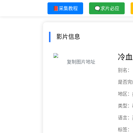
📕采集教程
🗨求片必应
影片信息
冷血
复制图片地址
别名：
是否完
地区：
类型：
语言：
标签：