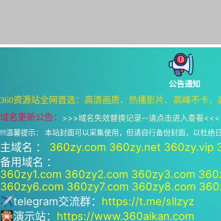
公告通知
360资源站全网首选：高清画质、热播影片、高峰不卡、
域名更新公告：
>>>
域名失效替换记录--请点击进入查看
<<<
!!!温馨提示： 本站封面可以采集使用，但请自行备份封面，以杜
主域名 ：
360zy.com
360zy.net
360zy.vip
备用域名 ：
360zy1.com
360zy2.com
360zy3.com
360
360zy6.com
360zy7.com
360zy8.com
360
✈telegram交流群：
https://t.me/sllzyz
🎇演示站：
https://www.360aikan.com