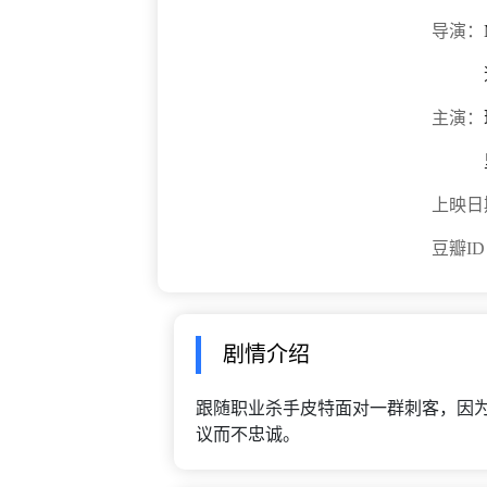
导演：
主演：
上映日
豆瓣I
剧情介绍
跟随职业杀手皮特面对一群刺客，因
议而不忠诚。