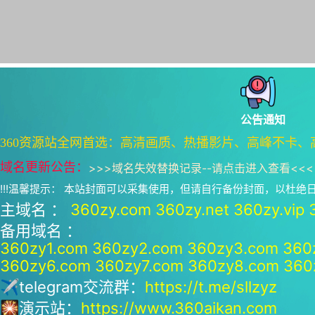
公告通知
360资源站全网首选：高清画质、热播影片、高峰不卡、
域名更新公告：
>>>
域名失效替换记录--请点击进入查看
<<<
!!!温馨提示： 本站封面可以采集使用，但请自行备份封面，以杜
主域名 ：
360zy.com
360zy.net
360zy.vip
备用域名 ：
360zy1.com
360zy2.com
360zy3.com
360
360zy6.com
360zy7.com
360zy8.com
360
✈telegram交流群：
https://t.me/sllzyz
🎇演示站：
https://www.360aikan.com