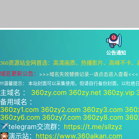
公告通知
360资源站全网首选：高清画质、热播影片、高峰不卡、
域名更新公告：
>>>
域名失效替换记录--请点击进入查看
<<<
!!!温馨提示： 本站封面可以采集使用，但请自行备份封面，以杜
主域名 ：
360zy.com
360zy.net
360zy.vip
备用域名 ：
360zy1.com
360zy2.com
360zy3.com
360
360zy6.com
360zy7.com
360zy8.com
360
✈telegram交流群：
https://t.me/sllzyz
🎇演示站：
https://www.360aikan.com