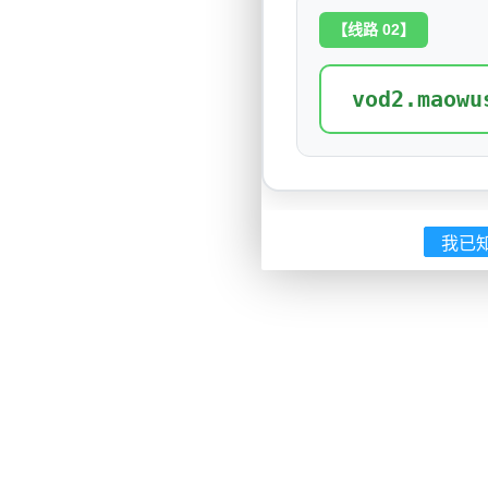
【线路 02】
vod2.maowu
我已