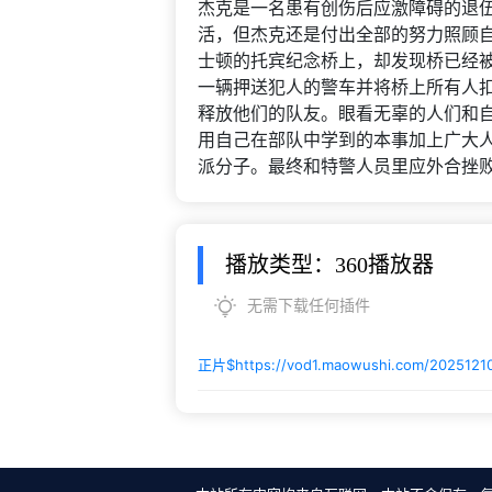
杰克是一名患有创伤后应激障碍的退
活，但杰克还是付出全部的努力照顾
士顿的托宾纪念桥上，却发现桥已经
一辆押送犯人的警车并将桥上所有人
释放他们的队友。眼看无辜的人们和
用自己在部队中学到的本事加上广大
派分子。最终和特警人员里应外合挫
播放类型：360播放器
无需下载任何插件
正片$
https://vod1.maowushi.com/2025121