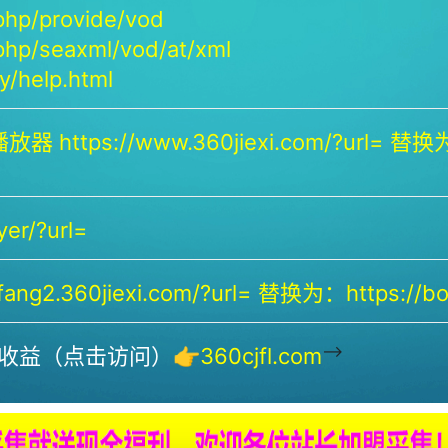
php/provide/vod
php/seaxml/vod/at/xml
/help.html
放器 https://www.360jiexi.com/?url= 替换为：
yer/?url=
ng2.360jiexi.com/?url= 替换为：https://bof
-->
收益（点击访问）👉
360cjfl.com