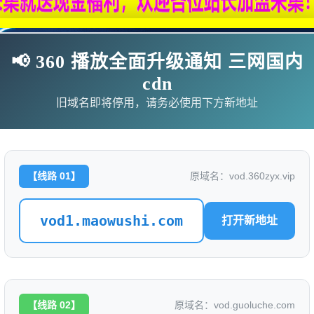
📢 360 播放全面升级通知 三网国内
cdn
旧域名即将停用，请务必使用下方新地址
【线路 01】
原域名：vod.360zyx.vip
vod1.maowushi.com
打开新地址
影
连续剧
综艺
动漫
伦理片
🗨求片必应
🎉福利赞助
🎉演示站
【线路 02】
原域名：vod.guoluche.com