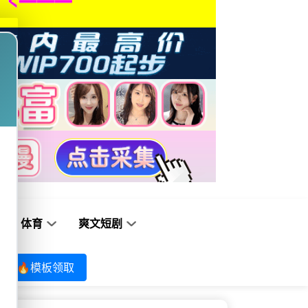
体育
爽文短剧
🔥模板领取