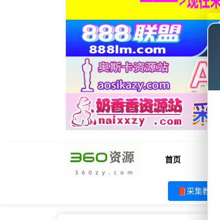
首页
电
📕采集教程