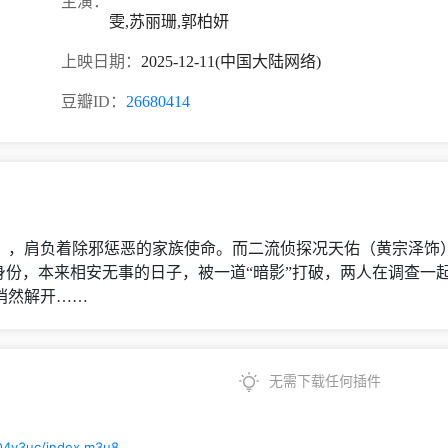
主演：
雯,苏丽珊,郭柏妍
上映日期：
2025-12-11(中国大陆网络)
豆瓣ID：
26680414
），肩负着除邪惩恶的家族使命。而二流侦探况天佑（黄宗泽饰
身份，本来相安无事的日子，被一道“暗影”打破，两人在调查一
悄然解开……
无需下载任何插件
Q4y3uc/index.m3u8