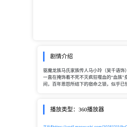
剧情介绍
驱魔龙族马氏家族传人马小玲（吴千语饰
一直在掩饰着不死不灭疯狂噬血的“血族”
间，百年恩怨所结下的宿命之锁，似乎已
播放类型：360播放器
正片$
https://vod1.maowushi.com/20251211/9y