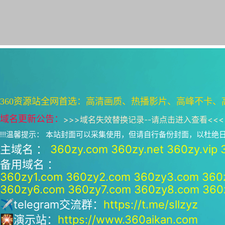
360资源站全网首选：高清画质、热播影片、高峰不卡、
域名更新公告：
>>>
域名失效替换记录--请点击进入查看
<<<
!!!温馨提示： 本站封面可以采集使用，但请自行备份封面，以杜
主域名 ：
360zy.com
360zy.net
360zy.vip
备用域名 ：
360zy1.com
360zy2.com
360zy3.com
360
360zy6.com
360zy7.com
360zy8.com
360
✈telegram交流群：
https://t.me/sllzyz
🎇演示站：
https://www.360aikan.com