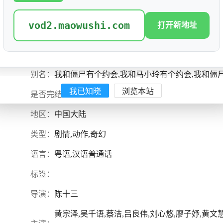
vod2.maowushi.com
打开新地址
驱魔龙族马小玲粤语
评分: 1.6
别名：
我和僵尸有个约会,我和马小玲有个约会,我和僵
我已知晓
浏览本站
是否完结：
0
地区：
中国大陆
类型：
剧情,动作,奇幻
语言：
粤语,汉语普通话
标签：
导演：
陈十三
黄宗泽,吴千语,蔡洁,吕良伟,刘心悠,廖子妤,黄文