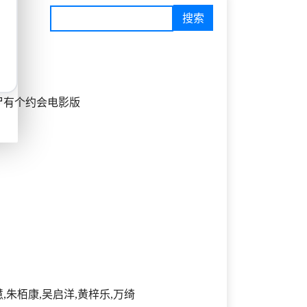
尸有个约会电影版
慧,朱栢康,吴启洋,黄梓乐,万绮