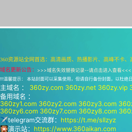
360资源站全网首选：高清画质、热播影片、高峰不卡、
域名更新公告：
>>>
域名失效替换记录--请点击进入查看
<<<
!!!温馨提示： 本站封面可以采集使用，但请自行备份封面，以杜
主域名 ：
360zy.com
360zy.net
360zy.vip
备用域名 ：
360zy1.com
360zy2.com
360zy3.com
360
360zy6.com
360zy7.com
360zy8.com
360
✈telegram交流群：
https://t.me/sllzyz
🎇演示站：
https://www.360aikan.com