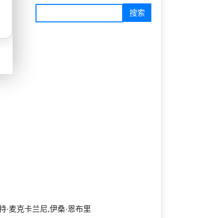
霍特·麦克卡兰尼,伊桑·恩布里