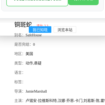
铜斑蛇
评分: 5.3
我已知晓
浏览本站
别名：
SafeHouse
是否完结：
0
地区：
美国
类型：
动作,悬疑
语言：
标签：
导演：
JamieMarshall
主演：
卢锡安·拉维斯科特,汉娜·乔恩-卡门,刘易斯·陈,