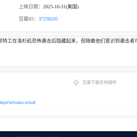
上映日期：
2025-10-31(美国)
豆瓣ID：
37258105
邦特工在洛杉矶恐怖袭击后隐藏起来，但随着他们意识到袭击者
无需下载任何插件
v4qoFd/index.m3u8