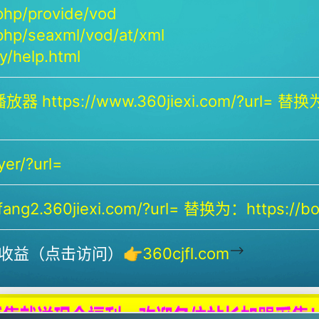
php/provide/vod
php/seaxml/vod/at/xml
/help.html
放器 https://www.360jiexi.com/?url= 替换为：
yer/?url=
ng2.360jiexi.com/?url= 替换为：https://bof
-->
收益（点击访问）👉
360cjfl.com