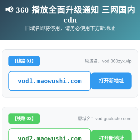
📢 360 播放全面升级通知 三网国内
cdn
旧域名即将停用，请务必使用下方新地址
【线路 01】
原域名：vod.360zyx.vip
vod1.maowushi.com
打开新地址
影
连续剧
综艺
动漫
伦理片
【线路 02】
原域名：vod.guoluche.com
🗨求片必应
🎉福利赞助
🎉演示站
vod2.maowushi.com
打开新地址