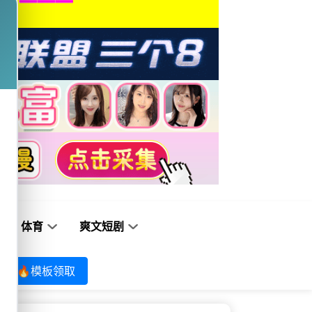
体育
爽文短剧
🔥模板领取