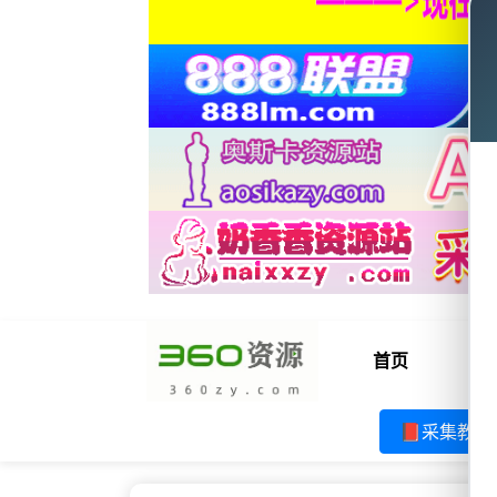
首页
电
📕采集教程