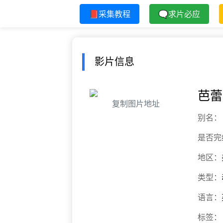
📕采集教程
🗨求片必应
影片信息
芭蕾
复制图片地址
别名：
是否完
地区：
类型：
语言：
标签：