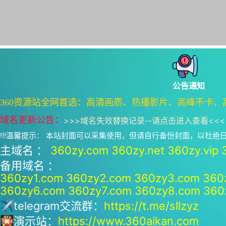
公告通知
360资源站全网首选：高清画质、热播影片、高峰不卡、
域名更新公告：
>>>
域名失效替换记录--请点击进入查看
<<<
!!!温馨提示： 本站封面可以采集使用，但请自行备份封面，以杜
主域名 ：
360zy.com
360zy.net
360zy.vip
备用域名 ：
360zy1.com
360zy2.com
360zy3.com
360
360zy6.com
360zy7.com
360zy8.com
360
✈telegram交流群：
https://t.me/sllzyz
🎇演示站：
https://www.360aikan.com