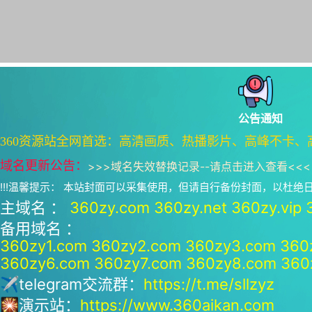
公告通知
360资源站全网首选：高清画质、热播影片、高峰不卡、
域名更新公告：
>>>
域名失效替换记录--请点击进入查看
<<<
!!!温馨提示： 本站封面可以采集使用，但请自行备份封面，以杜
主域名 ：
360zy.com
360zy.net
360zy.vip
备用域名 ：
360zy1.com
360zy2.com
360zy3.com
360
360zy6.com
360zy7.com
360zy8.com
360
✈telegram交流群：
https://t.me/sllzyz
🎇演示站：
https://www.360aikan.com