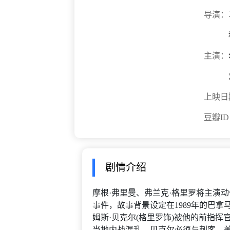
导演：
主演：
上映日
豆瓣I
剧情介绍
摩根·弗里曼、弗兰克·格里罗将主演动作
事件，故事背景设定在1989年的巴
姆斯·贝克尔(格里罗饰)被他的前指挥
当地内战混乱，贝克尔必须与刺客、