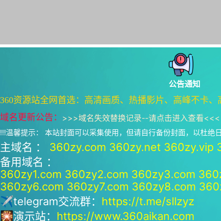
公告通知
360资源站全网首选：高清画质、热播影片、高峰不卡、
域名更新公告：
>>>
域名失效替换记录--请点击进入查看
<<<
!!!温馨提示： 本站封面可以采集使用，但请自行备份封面，以杜
主域名 ：
360zy.com
360zy.net
360zy.vip
备用域名 ：
360zy1.com
360zy2.com
360zy3.com
360
360zy6.com
360zy7.com
360zy8.com
360
✈telegram交流群：
https://t.me/sllzyz
🎇演示站：
https://www.360aikan.com