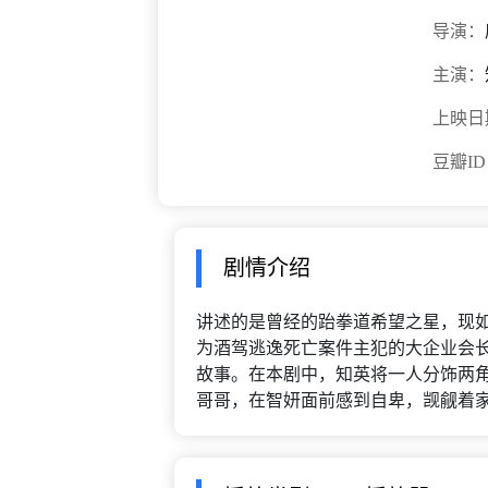
导演：
主演：
上映日
豆瓣I
剧情介绍
讲述的是曾经的跆拳道希望之星，现如
为酒驾逃逸死亡案件主犯的大企业会长
故事。在本剧中，知英将一人分饰两
哥哥，在智妍面前感到自卑，觊觎着