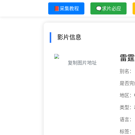
📕采集教程
🗨求片必应
影片信息
雷霆
复制图片地址
别名：
是否完
地区：
类型：
语言：
标签：