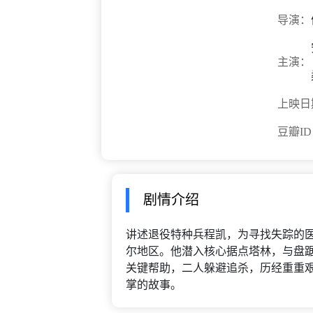
导演：
主演：
上映日
豆瓣I
剧情介绍
讲述退役特种兵程凯，为寻找失踪的
尔地区。他潜入核心据点塔林，与盘
关键帮助，二人躲避追杀，历经重重
掌的故事。