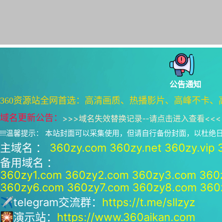
公告通知
360资源站全网首选：高清画质、热播影片、高峰不卡、
域名更新公告：
>>>
域名失效替换记录--请点击进入查看
<<<
!!!温馨提示： 本站封面可以采集使用，但请自行备份封面，以杜
主域名 ：
360zy.com
360zy.net
360zy.vip
备用域名 ：
360zy1.com
360zy2.com
360zy3.com
360
360zy6.com
360zy7.com
360zy8.com
360
✈telegram交流群：
https://t.me/sllzyz
🎇演示站：
https://www.360aikan.com