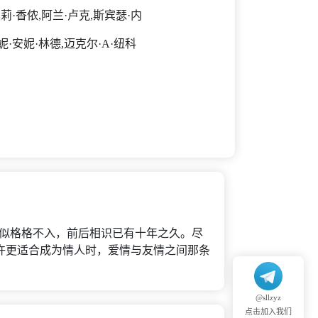
莉·香侬,阿兰·卢克,斯宾瑟·内
妮·安妮·林德,迈克尔·A·纽科
好友看似格格不入，前后相识已有十年之久。尽
许更适合成为情人时，爱情与友情之间那条
@sllzyz
点击加入我们