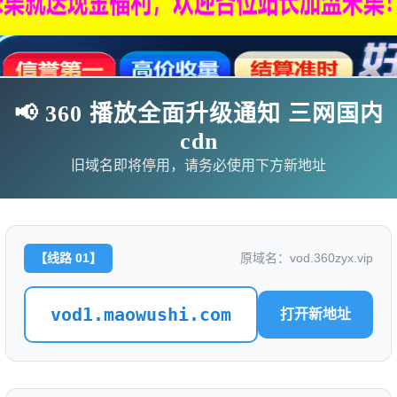
📢 360 播放全面升级通知 三网国内
cdn
旧域名即将停用，请务必使用下方新地址
【线路 01】
原域名：vod.360zyx.vip
影
连续剧
综艺
动漫
伦理片
vod1.maowushi.com
打开新地址
🗨求片必应
🎉福利赞助
🎉演示站