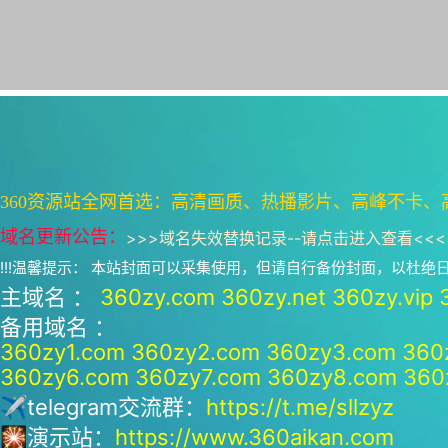
360资源站全网首选：高清画质、热播影片、高峰不卡、
域名更新公告：
>>>
域名失效替换记录--请点击进入查看
<<<
!!!温馨提示： 本站封面可以采集使用，但请自行备份封面，以杜
主域名 ：
360zy.com
360zy.net
360zy.vip
备用域名 ：
360zy1.com
360zy2.com
360zy3.com
360
360zy6.com
360zy7.com
360zy8.com
360
✈telegram交流群：
https://t.me/sllzyz
🎇演示站：
https://www.360aikan.com