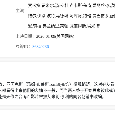
贾米拉·贾米尔,汤米·杜,卢卡斯·盖奇,爱丽丝·李,莫
主演：
维尔,伊恩·波特,马德琳·阿库阿,约翰·贾巴雷,贝瑟
默,劳拉·弗兰纳里,莱顿·威廉姆斯,埃米·勒
上映日期：
2026-01-09(美国网络)
豆瓣ID：
36340236
自由奔放，亚历克斯（汤姆·布莱斯TomBlyth饰）循规蹈矩，这对
人都看得出来他们的友情不一般，而当两人终于开始思索彼此或
能是天作之合吗？影片根据艾米莉·亨利的同名畅销书改编。