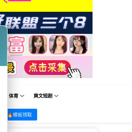
体育
爽文短剧
🔥模板领取