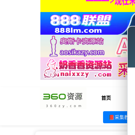
首页
电
📕采集教程