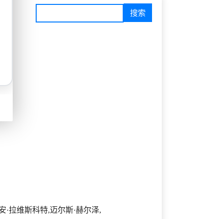
安·拉维斯科特,迈尔斯·赫尔泽,