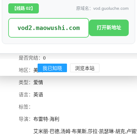
【线路 02】
原域名：vod.guoluche.com
vod2.maowushi.com
打开新地址
盛夏假期遇见爱
评分: 4.5
别名：
爱情假期,假日邂逅,度假时的邂逅
是否完结：
0
我已知晓
浏览本站
地区：
美国
类型：
爱情
语言：
英语
标签：
导演：
布雷特·海利
艾米丽·巴德,汤姆·布莱斯,莎拉·凯瑟琳·胡克,卢锡