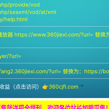
php/provide/vod
php/seaxml/vod/at/xml
/help.html
放器 https://www.360jiexi.com/?url= 替换为：
yer/?url=
ng2.360jiexi.com/?url= 替换为：https://bof
-->
收益（点击访问）👉
360cjfl.com