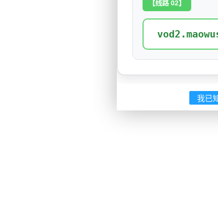
【线路 02】
vod2.maowu
我已