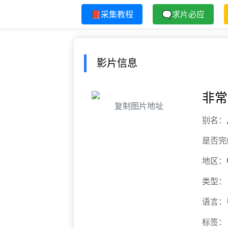
📕采集教程
🗨求片必应
影片信息
非常
复制图片地址
别名：
是否完
地区：
类型：
语言：
标签：