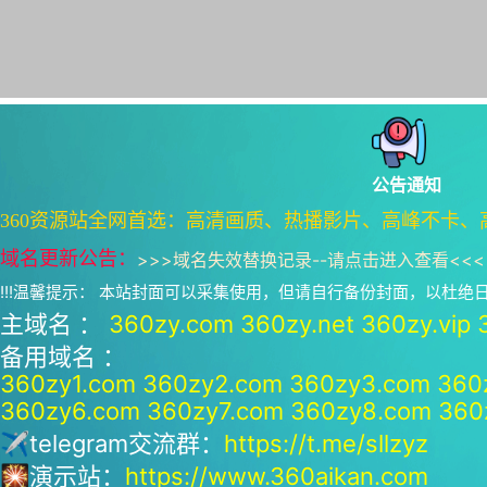
公告通知
360资源站全网首选：高清画质、热播影片、高峰不卡、
域名更新公告：
>>>
域名失效替换记录--请点击进入查看
<<<
!!!温馨提示： 本站封面可以采集使用，但请自行备份封面，以杜
主域名 ：
360zy.com
360zy.net
360zy.vip
备用域名 ：
360zy1.com
360zy2.com
360zy3.com
360
360zy6.com
360zy7.com
360zy8.com
360
✈telegram交流群：
https://t.me/sllzyz
🎇演示站：
https://www.360aikan.com