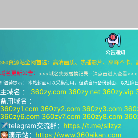
公告通知
360资源站全网首选：高清画质、热播影片、高峰不卡、
域名更新公告：
>>>
域名失效替换记录--请点击进入查看
<<<
!!!温馨提示： 本站封面可以采集使用，但请自行备份封面，以杜
主域名 ：
360zy.com
360zy.net
360zy.vip
备用域名 ：
360zy1.com
360zy2.com
360zy3.com
360
360zy6.com
360zy7.com
360zy8.com
360
✈telegram交流群：
https://t.me/sllzyz
🎇演示站：
https://www.360aikan.com