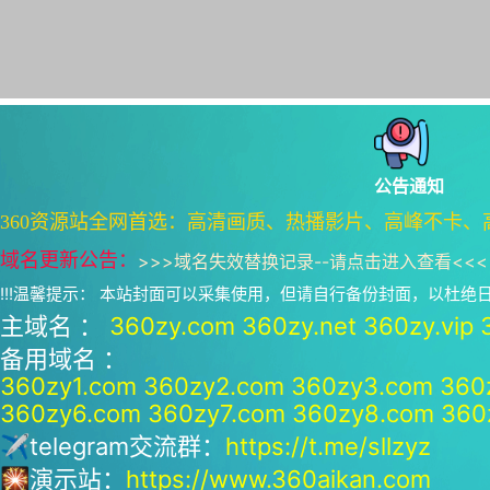
公告通知
360资源站全网首选：高清画质、热播影片、高峰不卡、
域名更新公告：
>>>
域名失效替换记录--请点击进入查看
<<<
!!!温馨提示： 本站封面可以采集使用，但请自行备份封面，以杜
主域名 ：
360zy.com
360zy.net
360zy.vip
备用域名 ：
360zy1.com
360zy2.com
360zy3.com
360
360zy6.com
360zy7.com
360zy8.com
360
✈telegram交流群：
https://t.me/sllzyz
🎇演示站：
https://www.360aikan.com