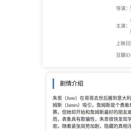
导演：
主演：
上映日
豆瓣I
剧情介绍
朱恩（June）在哥哥去世后搬到意
姆斯（James）吸引，詹姆斯是个勇
赛，但她却开始和詹姆斯最好的朋友威
而，表象具有欺骗性，朱恩很快发现
密。随着紧张局势加剧，隐藏的真相