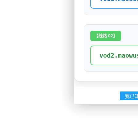
【线路 02】
vod2.maowu
我已