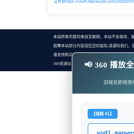
正片$
https://vod1.maowushi.com/2026021
本站所有内容均来自互联网，本站不会保存、
如果本站部分内容侵犯您的版权,请通知我们，
请支持购买正版！反馈邮箱：
📢 360 
360资源站 Copyright ©2018-2023 All Rights Re
旧域名即将停
【线路 01】
vod1.maowu