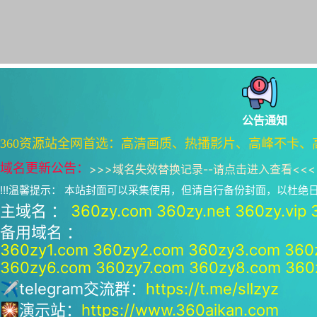
公告通知
360资源站全网首选：高清画质、热播影片、高峰不卡、
域名更新公告：
>>>
域名失效替换记录--请点击进入查看
<<<
!!!温馨提示： 本站封面可以采集使用，但请自行备份封面，以杜
主域名 ：
360zy.com
360zy.net
360zy.vip
备用域名 ：
360zy1.com
360zy2.com
360zy3.com
360
360zy6.com
360zy7.com
360zy8.com
360
✈telegram交流群：
https://t.me/sllzyz
🎇演示站：
https://www.360aikan.com