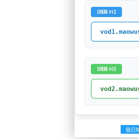
【线路 01】
vod1.maowu
【线路 02】
vod2.maowu
我已