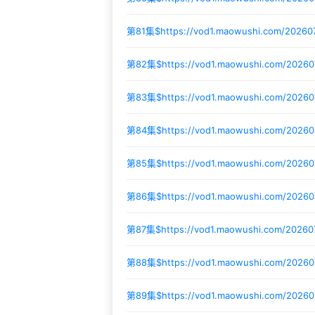
第81集$
https://vod1.maowushi.com/20260
第82集$
https://vod1.maowushi.com/20260
第83集$
https://vod1.maowushi.com/2026
第84集$
https://vod1.maowushi.com/2026
第85集$
https://vod1.maowushi.com/20260
第86集$
https://vod1.maowushi.com/20260
第87集$
https://vod1.maowushi.com/20260
第88集$
https://vod1.maowushi.com/2026
第89集$
https://vod1.maowushi.com/2026