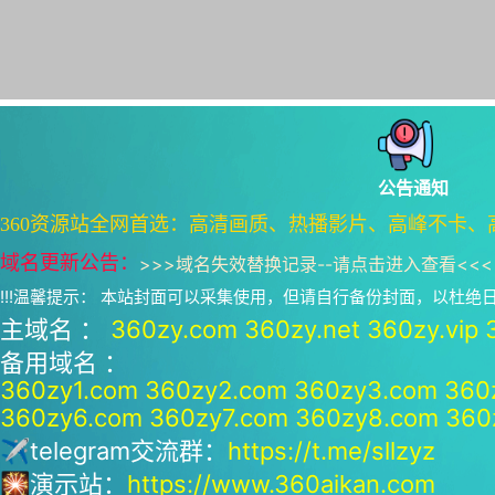
公告通知
360资源站全网首选：高清画质、热播影片、高峰不卡、
域名更新公告：
>>>
域名失效替换记录--请点击进入查看
<<<
!!!温馨提示： 本站封面可以采集使用，但请自行备份封面，以杜
主域名 ：
360zy.com
360zy.net
360zy.vip
备用域名 ：
360zy1.com
360zy2.com
360zy3.com
360
360zy6.com
360zy7.com
360zy8.com
360
✈telegram交流群：
https://t.me/sllzyz
🎇演示站：
https://www.360aikan.com