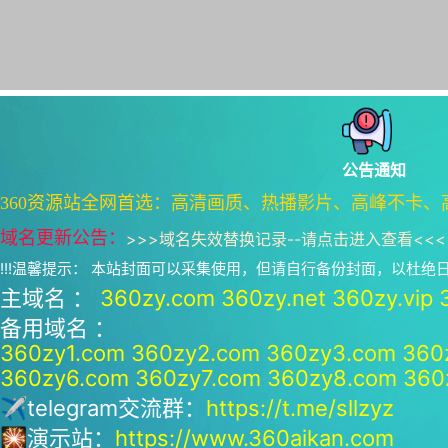
公告通知
360资源站全网首选：高清画质、热播影片、高峰不卡、
域名更新公告：
>>>
域名失效替换记录--请点击进入查看
<<<
!!!温馨提示： 本站封面可以采集使用，但请自行备份封面，以杜
主域名 ：
360zy.com
360zy.net
360zy.vip
备用域名 ：
360zy1.com
360zy2.com
360zy3.com
360
360zy6.com
360zy7.com
360zy8.com
360
✈telegram交流群：
https://t.me/sllzyz
🎇演示站：
https://www.360aikan.com