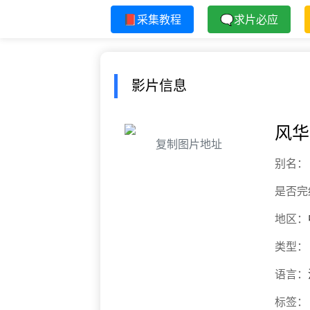
📕采集教程
🗨求片必应
影片信息
风华
复制图片地址
别名：
是否完
地区：
类型：
语言：
标签：