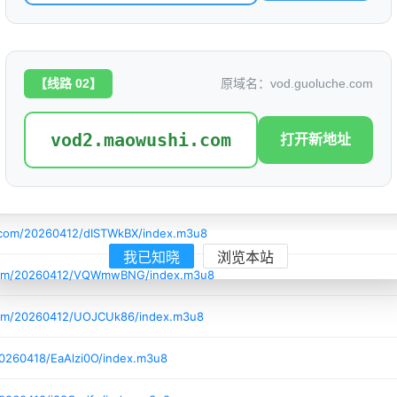
/20260404/9q0RDDlS/index.m3u8
com/20260405/RZvRa5J5/index.m3u8
【线路 02】
原域名：vod.guoluche.com
20260412/MlCjQpVQ/index.m3u8
vod2.maowushi.com
打开新地址
20260412/1FiaOT0d/index.m3u8
hi.com/20260412/8woaVld1/index.m3u8
.com/20260412/dISTWkBX/index.m3u8
我已知晓
浏览本站
.com/20260412/VQWmwBNG/index.m3u8
com/20260412/UOJCUk86/index.m3u8
20260418/EaAlzi0O/index.m3u8