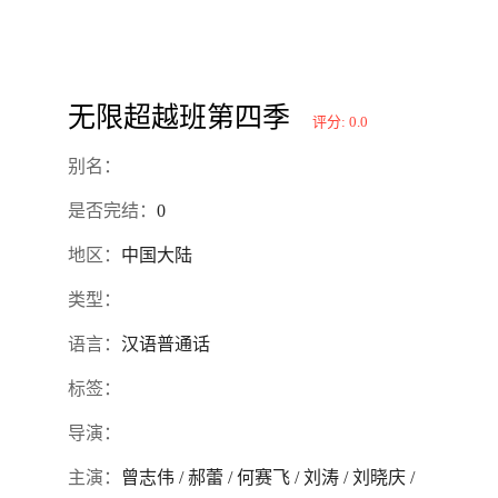
无限超越班第四季
评分: 0.0
别名：
是否完结：
0
地区：
中国大陆
类型：
语言：
汉语普通话
标签：
导演：
主演：
曾志伟 / 郝蕾 / 何赛飞 / 刘涛 / 刘晓庆 /