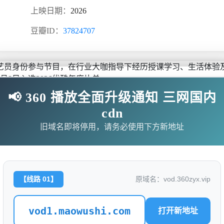
上映日期：
2026
豆瓣ID：
37824707
员身份参与节目，在行业大咖指导下经历授课学习、生活体验
月8日入选2026优酷年度片单。
📢 360 播放全面升级通知 三网国内
cdn
旧域名即将停用，请务必使用下方新地址
无需下载任何插件
com/20260404/es4KUx7F/index.m3u8
【线路 01】
原域名：vod.360zyx.vip
shi.com/20260404/gmunX6Xk/index.m3u8
vod1.maowushi.com
打开新地址
/20260404/3RyDh6TC/index.m3u8