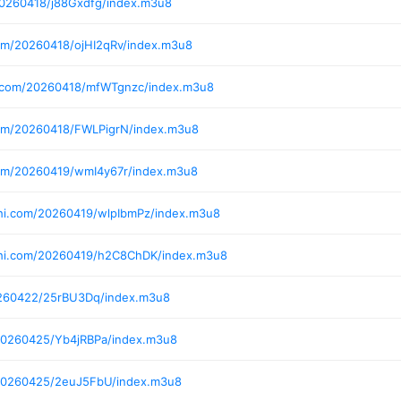
20260418/j88Gxdfg/index.m3u8
om/20260418/ojHI2qRv/index.m3u8
i.com/20260418/mfWTgnzc/index.m3u8
com/20260418/FWLPigrN/index.m3u8
com/20260419/wmI4y67r/index.m3u8
hi.com/20260419/wlpIbmPz/index.m3u8
shi.com/20260419/h2C8ChDK/index.m3u8
0260422/25rBU3Dq/index.m3u8
20260425/Yb4jRBPa/index.m3u8
/20260425/2euJ5FbU/index.m3u8