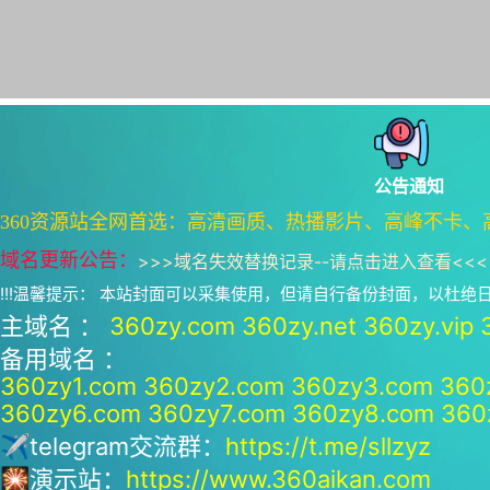
公告通知
360资源站全网首选：高清画质、热播影片、高峰不卡、
域名更新公告：
>>>
域名失效替换记录--请点击进入查看
<<<
!!!温馨提示： 本站封面可以采集使用，但请自行备份封面，以杜
主域名 ：
360zy.com
360zy.net
360zy.vip
备用域名 ：
360zy1.com
360zy2.com
360zy3.com
360
360zy6.com
360zy7.com
360zy8.com
360
✈telegram交流群：
https://t.me/sllzyz
🎇演示站：
https://www.360aikan.com