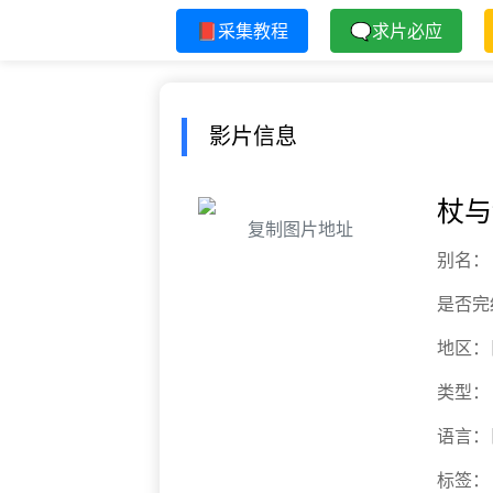
📕采集教程
🗨求片必应
影片信息
杖与
复制图片地址
别名：
是否完
地区：
类型：
语言：
标签：