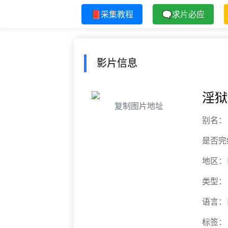
📕采集教程
🗨求片必应
影片信息
淫狱
复制图片地址
别名：
是否完
地区：
类型：
语言：
标签：