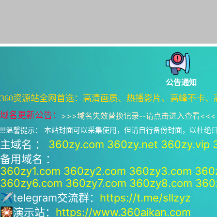
公告通知
360资源站全网首选：高清画质、热播影片、高峰不卡、
域名更新公告：
>>>
域名失效替换记录--请点击进入查看
<<<
!!!温馨提示： 本站封面可以采集使用，但请自行备份封面，以杜
主域名 ：
360zy.com
360zy.net
360zy.vip
备用域名 ：
360zy1.com
360zy2.com
360zy3.com
360
360zy6.com
360zy7.com
360zy8.com
360
✈telegram交流群：
https://t.me/sllzyz
🎇演示站：
https://www.360aikan.com