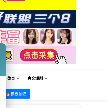
体育
爽文短剧
🔥模板领取