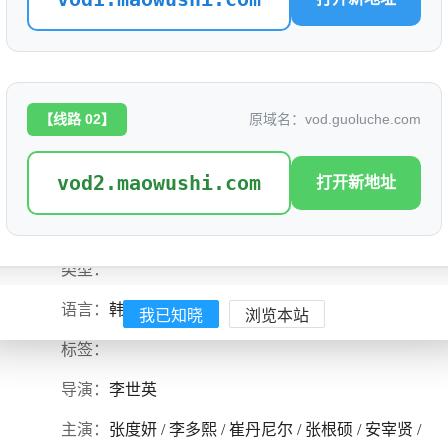
旧基洞朋友们
评分: 0.0
【线路 02】
原域名：vod.guoluche.com
别名：
vod2.maowushi.com
打开新地址
是否完结：
0
地区：
韩国
类型：
语言：
韩语
我已知晓
浏览本站
标签：
导演：
李世英
主演：
张度妍 / 李多熙 / 崔丹尼尔 / 张根硕 / 安宰贤 /