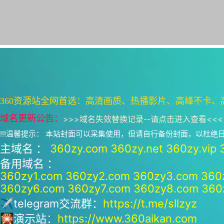
360资源站全网首选：高清画质、热播影片、高峰不卡、
域名更新公告：
>>>
域名失效替换记录--请点击进入查看
<<<
!!!温馨提示： 本站封面可以采集使用，但请自行备份封面，以杜
主域名 ：
360zy.com
360zy.net
360zy.vip
备用域名 ：
360zy1.com
360zy2.com
360zy3.com
360
360zy6.com
360zy7.com
360zy8.com
360
✈telegram交流群：
https://t.me/sllzyz
🎇演示站：
https://www.360aikan.com