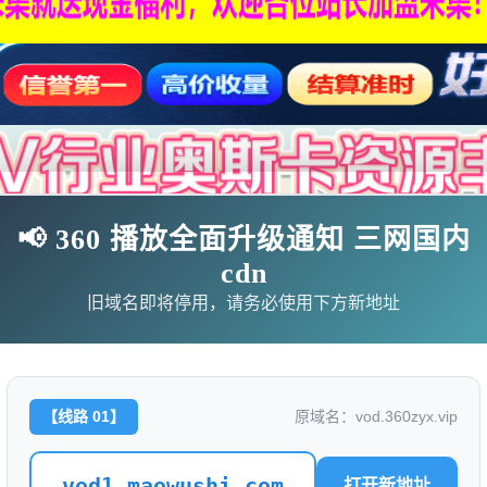
📢 360 播放全面升级通知 三网国内
cdn
旧域名即将停用，请务必使用下方新地址
影
连续剧
综艺
动漫
伦理片
【线路 01】
原域名：vod.360zyx.vip
🗨求片必应
🎉福利赞助
🎉演示站
vod1.maowushi.com
打开新地址