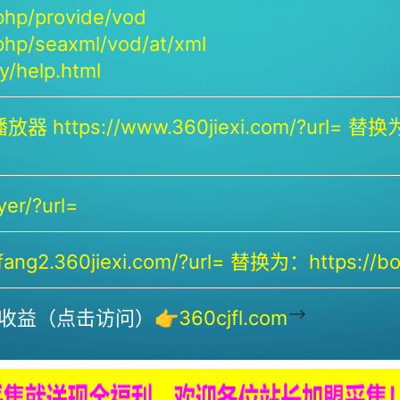
php/provide/vod
php/seaxml/vod/at/xml
/help.html
放器 https://www.360jiexi.com/?url= 替换为：
yer/?url=
ng2.360jiexi.com/?url= 替换为：https://bof
-->
收益（点击访问）👉
360cjfl.com