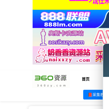
首页
电
📕采集教程