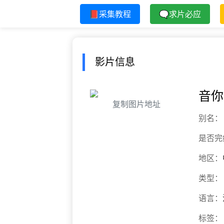
📕采集教程
🗨求片必应
影片信息
音你
复制图片地址
别名：
是否完
地区：
类型：
语言：
标签：