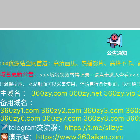
公告通知
360资源站全网首选：高清画质、热播影片、高峰不卡、
域名更新公告：
>>>
域名失效替换记录--请点击进入查看
<<<
!!!温馨提示： 本站封面可以采集使用，但请自行备份封面，以杜
主域名 ：
360zy.com
360zy.net
360zy.vip
备用域名 ：
360zy1.com
360zy2.com
360zy3.com
360
360zy6.com
360zy7.com
360zy8.com
360
✈telegram交流群：
https://t.me/sllzyz
🎇演示站：
https://www.360aikan.com