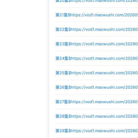
第20集$
https://vod1.maowushi.com/2026
第21集$
https://vod1.maowushi.com/2026
第22集$
https://vod1.maowushi.com/2026
第23集$
https://vod1.maowushi.com/2026
第24集$
https://vod1.maowushi.com/20260
第25集$
https://vod1.maowushi.com/2026
第26集$
https://vod1.maowushi.com/2026
第27集$
https://vod1.maowushi.com/202
第28集$
https://vod1.maowushi.com/20260
第29集$
https://vod1.maowushi.com/2026