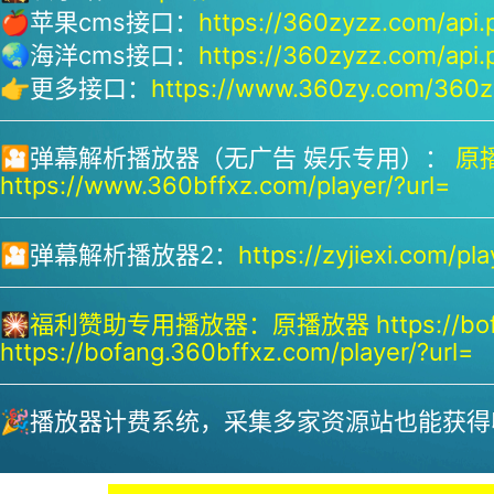
🍎苹果cms接口：
https://360zyzz.com/api.
🌏海洋cms接口：
https://360zyzz.com/api.
👉更多接口：
https://www.360zy.com/360zy
🎦弹幕解析播放器（无广告 娱乐专用）：
原播
https://www.360bffxz.com/player/?url=
🎦弹幕解析播放器2：
https://zyjiexi.com/pla
🎇
福利赞助专用播放器：
原播放器 https://bof
https://bofang.360bffxz.com/player/?url=
🎉播放器计费系统，采集多家资源站也能获得