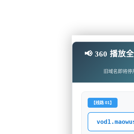
📢 360 
旧域名即将停
【线路 01】
vod1.maowu