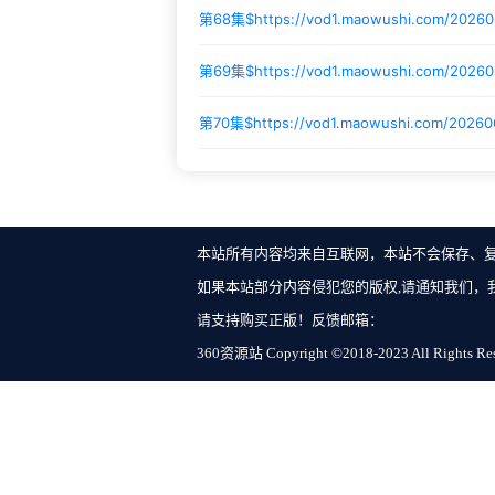
第68集$
https://vod1.maowushi.com/2026
第69集$
https://vod1.maowushi.com/20260
第70集$
https://vod1.maowushi.com/2026
本站所有内容均来自互联网，本站不会保存、
如果本站部分内容侵犯您的版权,请通知我们，
请支持购买正版！反馈邮箱：
360资源站 Copyright ©2018-2023 All Rights Re