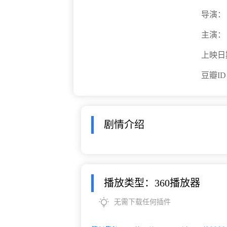
导演：
主演：
上映日
豆瓣I
剧情介绍
播放类型：360播放器
无需下载任何插件