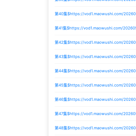
第40集$
https://vod1.maowushi.com/2026
第41集$
https://vod1.maowushi.com/2026
第42集$
https://vod1.maowushi.com/20260
第43集$
https://vod1.maowushi.com/2026
第44集$
https://vod1.maowushi.com/2026
第45集$
https://vod1.maowushi.com/2026
第46集$
https://vod1.maowushi.com/20260
第47集$
https://vod1.maowushi.com/2026
第48集$
https://vod1.maowushi.com/2026