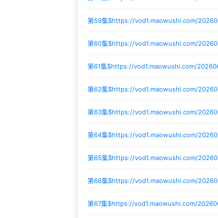
第59集$
https://vod1.maowushi.com/20260
第60集$
https://vod1.maowushi.com/2026
第61集$
https://vod1.maowushi.com/20260
第62集$
https://vod1.maowushi.com/2026
第63集$
https://vod1.maowushi.com/2026
第64集$
https://vod1.maowushi.com/2026
第65集$
https://vod1.maowushi.com/20260
第66集$
https://vod1.maowushi.com/2026
第67集$
https://vod1.maowushi.com/2026