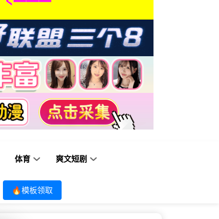
体育
爽文短剧
🔥模板领取