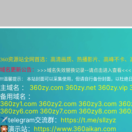
360资源站全网首选：高清画质、热播影片、高峰不卡、
域名更新公告：
>>>
域名失效替换记录--请点击进入查看
<<<
!!!温馨提示： 本站封面可以采集使用，但请自行备份封面，以杜
主域名 ：
360zy.com
360zy.net
360zy.vip
备用域名 ：
360zy1.com
360zy2.com
360zy3.com
360
360zy6.com
360zy7.com
360zy8.com
360
✈telegram交流群：
https://t.me/sllzyz
🎇演示站：
https://www.360aikan.com