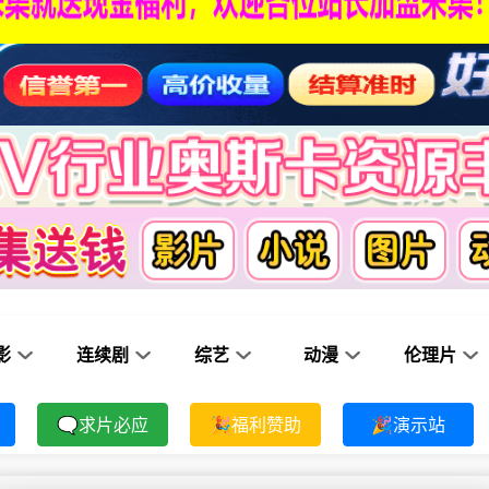
影
连续剧
综艺
动漫
伦理片
🗨求片必应
🎉福利赞助
🎉演示站