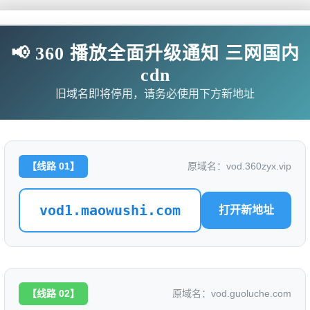
📢 360 播放全面升级通知 三网国内
锦绣钱途
cdn
评分: 0.0
旧域名即将停用，请务必使用下方新地址
别名：
是否完结：
0
地区：
中国大陆
【线路 01】
原域名：vod.360zyx.vip
类型：
vod1.maowushi.com
打开新地址
语言：
汉语普通话
标签：
导演：
【线路 02】
原域名：vod.guoluche.com
主演：