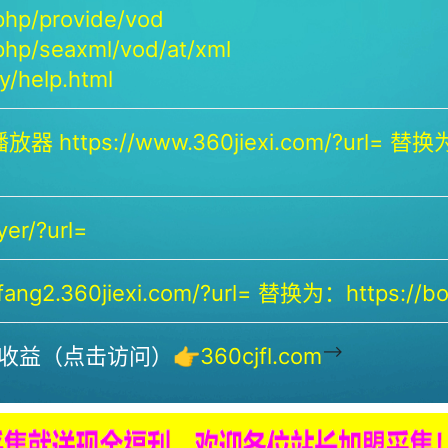
php/provide/vod
php/seaxml/vod/at/xml
/help.html
放器 https://www.360jiexi.com/?url= 替换为：
yer/?url=
ng2.360jiexi.com/?url= 替换为：https://bof
-->
收益（点击访问）👉
360cjfl.com