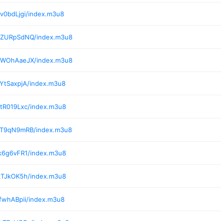
v0bdLjgi/index.m3u8
0/ZURpSdNQ/index.m3u8
0/WOhAaeJX/index.m3u8
YtSaxpjA/index.m3u8
/tR019Lxc/index.m3u8
7/T9qN9mRB/index.m3u8
k6g6vFR1/index.m3u8
zTJkOK5h/index.m3u8
fwhABpii/index.m3u8