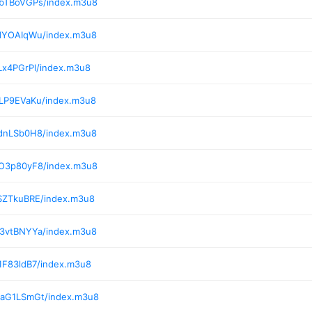
/bTBoVGPs/index.m3u8
/dYOAIqWu/index.m3u8
Lx4PGrPl/index.m3u8
/LP9EVaKu/index.m3u8
/dnLSb0H8/index.m3u8
/O3p80yF8/index.m3u8
/SZTkuBRE/index.m3u8
/3vtBNYYa/index.m3u8
1F83ldB7/index.m3u8
/aG1LSmGt/index.m3u8