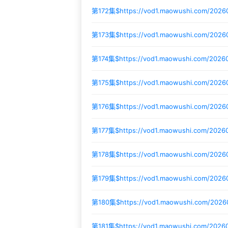
第172集$
https://vod1.maowushi.com/202
第173集$
https://vod1.maowushi.com/202
第174集$
https://vod1.maowushi.com/202
第175集$
https://vod1.maowushi.com/202
第176集$
https://vod1.maowushi.com/202
第177集$
https://vod1.maowushi.com/2026
第178集$
https://vod1.maowushi.com/2026
第179集$
https://vod1.maowushi.com/2026
第180集$
https://vod1.maowushi.com/202
第181集$
https://vod1.maowushi.com/202