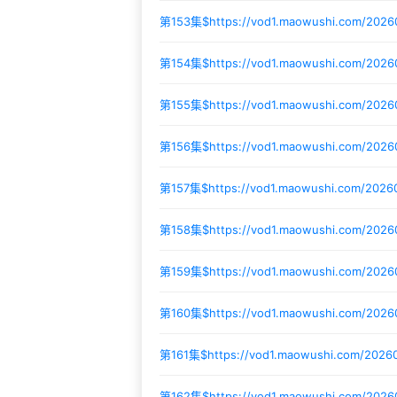
第153集$
https://vod1.maowushi.com/202
第154集$
https://vod1.maowushi.com/202
第155集$
https://vod1.maowushi.com/2026
第156集$
https://vod1.maowushi.com/202
第157集$
https://vod1.maowushi.com/2026
第158集$
https://vod1.maowushi.com/2026
第159集$
https://vod1.maowushi.com/2026
第160集$
https://vod1.maowushi.com/202
第161集$
https://vod1.maowushi.com/20
第162集$
https://vod1.maowushi.com/202