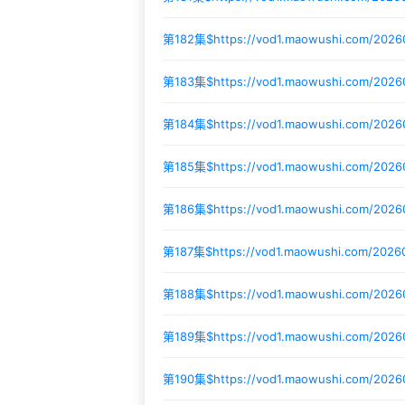
第182集$
https://vod1.maowushi.com/202
第183集$
https://vod1.maowushi.com/202
第184集$
https://vod1.maowushi.com/202
第185集$
https://vod1.maowushi.com/202
第186集$
https://vod1.maowushi.com/202
第187集$
https://vod1.maowushi.com/2026
第188集$
https://vod1.maowushi.com/202
第189集$
https://vod1.maowushi.com/202
第190集$
https://vod1.maowushi.com/202