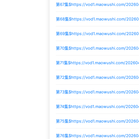
第67集$
https://vod1.maowushi.com/2026
第68集$
https://vod1.maowushi.com/2026
第69集$
https://vod1.maowushi.com/2026
第70集$
https://vod1.maowushi.com/2026
第71集$
https://vod1.maowushi.com/20260
第72集$
https://vod1.maowushi.com/20260
第73集$
https://vod1.maowushi.com/2026
第74集$
https://vod1.maowushi.com/2026
第75集$
https://vod1.maowushi.com/20260
第76集$
https://vod1.maowushi.com/20260