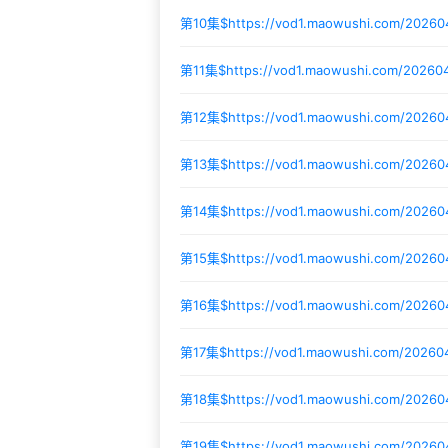
第10集$
https://vod1.maowushi.com/2026
第11集$
https://vod1.maowushi.com/20260
第12集$
https://vod1.maowushi.com/2026
第13集$
https://vod1.maowushi.com/2026
第14集$
https://vod1.maowushi.com/2026
第15集$
https://vod1.maowushi.com/20260
第16集$
https://vod1.maowushi.com/2026
第17集$
https://vod1.maowushi.com/20260
第18集$
https://vod1.maowushi.com/20260
第19集$
https://vod1.maowushi.com/20260