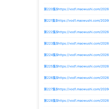
第220集$
https://vod1.maowushi.com/202
第221集$
https://vod1.maowushi.com/2026
第222集$
https://vod1.maowushi.com/20
第223集$
https://vod1.maowushi.com/202
第224集$
https://vod1.maowushi.com/202
第225集$
https://vod1.maowushi.com/202
第226集$
https://vod1.maowushi.com/20
第227集$
https://vod1.maowushi.com/202
第228集$
https://vod1.maowushi.com/202