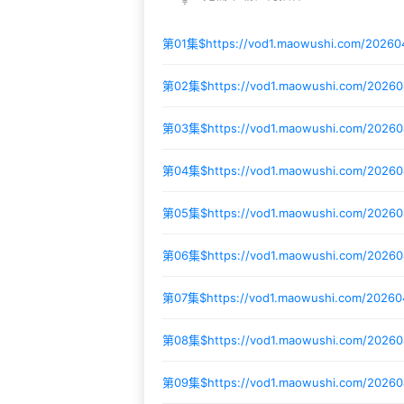
第01集$
https://vod1.maowushi.com/2026
第02集$
https://vod1.maowushi.com/2026
第03集$
https://vod1.maowushi.com/2026
第04集$
https://vod1.maowushi.com/202
第05集$
https://vod1.maowushi.com/2026
第06集$
https://vod1.maowushi.com/2026
第07集$
https://vod1.maowushi.com/2026
第08集$
https://vod1.maowushi.com/20260
第09集$
https://vod1.maowushi.com/2026