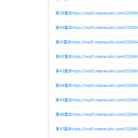
第39集$
https://vod1.maowushi.com/2026
第40集$
https://vod1.maowushi.com/2026
第41集$
https://vod1.maowushi.com/20260
第42集$
https://vod1.maowushi.com/2026
第43集$
https://vod1.maowushi.com/2026
第44集$
https://vod1.maowushi.com/2026
第45集$
https://vod1.maowushi.com/2026
第46集$
https://vod1.maowushi.com/2026
第47集$
https://vod1.maowushi.com/2026