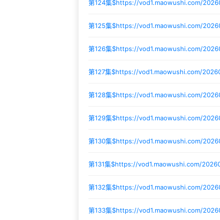
第124集$
https://vod1.maowushi.com/202
第125集$
https://vod1.maowushi.com/202
第126集$
https://vod1.maowushi.com/202
第127集$
https://vod1.maowushi.com/202
第128集$
https://vod1.maowushi.com/202
第129集$
https://vod1.maowushi.com/202
第130集$
https://vod1.maowushi.com/202
第131集$
https://vod1.maowushi.com/202
第132集$
https://vod1.maowushi.com/2026
第133集$
https://vod1.maowushi.com/202