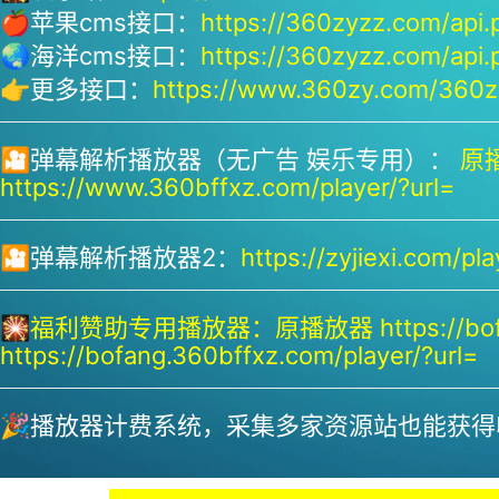
🍎苹果cms接口：
https://360zyzz.com/api.
🌏海洋cms接口：
https://360zyzz.com/api.
👉更多接口：
https://www.360zy.com/360zy
🎦弹幕解析播放器（无广告 娱乐专用）：
原播
https://www.360bffxz.com/player/?url=
🎦弹幕解析播放器2：
https://zyjiexi.com/pla
🎇
福利赞助专用播放器：
原播放器 https://bof
https://bofang.360bffxz.com/player/?url=
🎉播放器计费系统，采集多家资源站也能获得