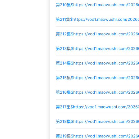
第210集$
https://vod1.maowushi.com/2026
第211集$
https://vod1.maowushi.com/2026
第212集$
https://vod1.maowushi.com/202
第213集$
https://vod1.maowushi.com/202
第214集$
https://vod1.maowushi.com/2026
第215集$
https://vod1.maowushi.com/202
第216集$
https://vod1.maowushi.com/202
第217集$
https://vod1.maowushi.com/202
第218集$
https://vod1.maowushi.com/2026
第219集$
https://vod1.maowushi.com/202