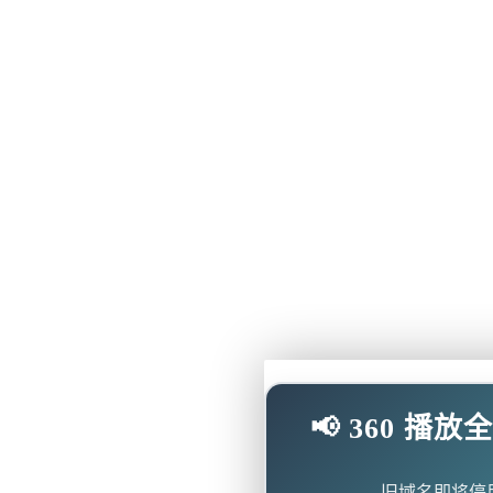
📢 360 
旧域名即将停