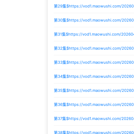
第29集$
https://vod1.maowushi.com/2026
第30集$
https://vod1.maowushi.com/2026
第31集$
https://vod1.maowushi.com/2026
第32集$
https://vod1.maowushi.com/202
第33集$
https://vod1.maowushi.com/2026
第34集$
https://vod1.maowushi.com/2026
第35集$
https://vod1.maowushi.com/2026
第36集$
https://vod1.maowushi.com/2026
第37集$
https://vod1.maowushi.com/2026
第38集$
https://vod1.maowushi.com/202