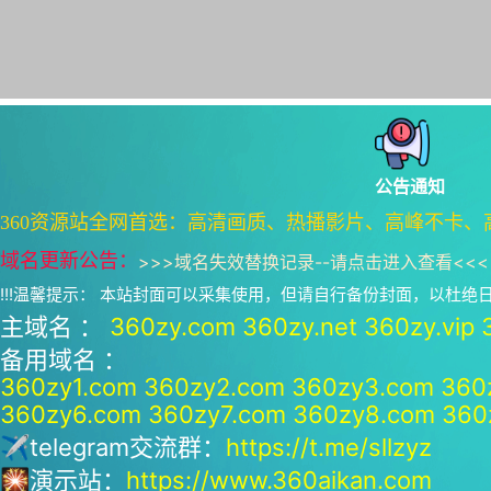
公告通知
360资源站全网首选：高清画质、热播影片、高峰不卡、
域名更新公告：
>>>
域名失效替换记录--请点击进入查看
<<<
!!!温馨提示： 本站封面可以采集使用，但请自行备份封面，以杜
主域名 ：
360zy.com
360zy.net
360zy.vip
备用域名 ：
360zy1.com
360zy2.com
360zy3.com
360
360zy6.com
360zy7.com
360zy8.com
360
✈telegram交流群：
https://t.me/sllzyz
🎇演示站：
https://www.360aikan.com