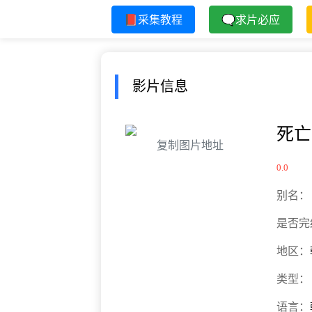
📕采集教程
🗨求片必应
影片信息
死亡
复制图片地址
0.0
别名：
是否完
地区：
类型：
语言：