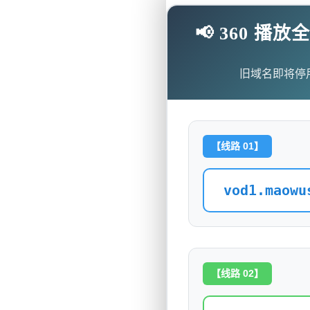
📢 360 
旧域名即将停
【线路 01】
vod1.maowu
【线路 02】