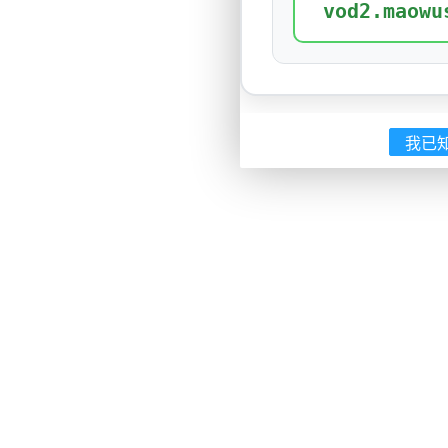
vod2.maowu
我已