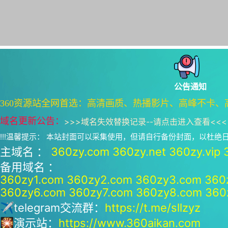
公告通知
360资源站全网首选：高清画质、热播影片、高峰不卡、
域名更新公告：
>>>
域名失效替换记录--请点击进入查看
<<<
!!!温馨提示： 本站封面可以采集使用，但请自行备份封面，以杜
主域名 ：
360zy.com
360zy.net
360zy.vip
备用域名 ：
360zy1.com
360zy2.com
360zy3.com
360
360zy6.com
360zy7.com
360zy8.com
360
✈telegram交流群：
https://t.me/sllzyz
🎇演示站：
https://www.360aikan.com