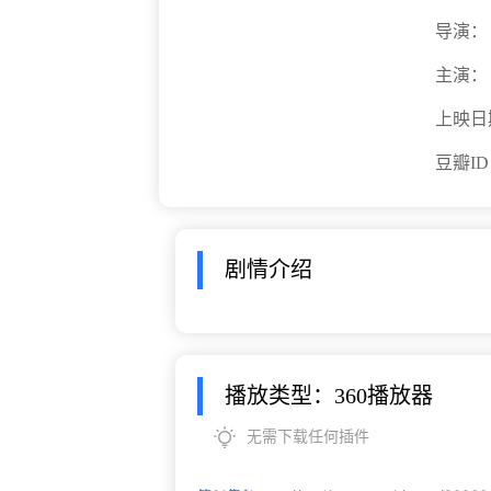
导演：
主演：
上映日
豆瓣I
剧情介绍
播放类型：360播放器
无需下载任何插件