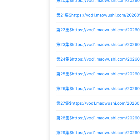
第20集$
https://vod1.maowushi.com/20260
第21集$
https://vod1.maowushi.com/2026
第22集$
https://vod1.maowushi.com/20260
第23集$
https://vod1.maowushi.com/2026
第24集$
https://vod1.maowushi.com/20260
第25集$
https://vod1.maowushi.com/2026
第26集$
https://vod1.maowushi.com/2026
第27集$
https://vod1.maowushi.com/20260
第28集$
https://vod1.maowushi.com/20260
第29集$
https://vod1.maowushi.com/2026