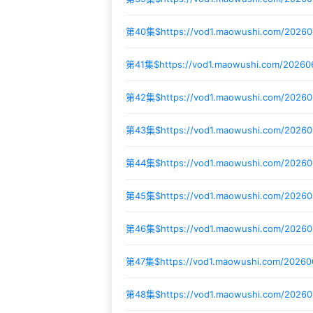
第40集$
https://vod1.maowushi.com/202
第41集$
https://vod1.maowushi.com/2026
第42集$
https://vod1.maowushi.com/2026
第43集$
https://vod1.maowushi.com/20260
第44集$
https://vod1.maowushi.com/2026
第45集$
https://vod1.maowushi.com/2026
第46集$
https://vod1.maowushi.com/202
第47集$
https://vod1.maowushi.com/2026
第48集$
https://vod1.maowushi.com/2026