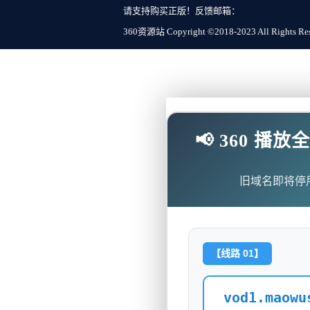
请支持购买正版！反馈邮箱：
360资源站 Copyright ©2018-2023 All Rights Re
📢 360 
旧域名即将停
【线路 01】
vod1.maowu