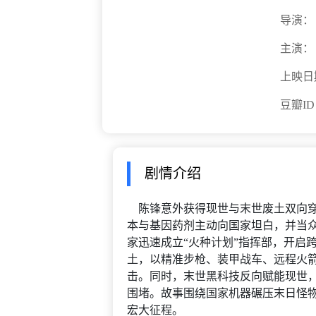
导演：
主演：
上映日
豆瓣I
剧情介绍
陈锋意外获得现世与末世废土双向穿
本与基因药剂主动向国家坦白，并当众
家迅速成立“火种计划”指挥部，开启
土，以精准步枪、装甲战车、远程火
击。同时，末世黑科技反向赋能现世
围堵。故事围绕国家机器碾压末日怪
宏大征程。