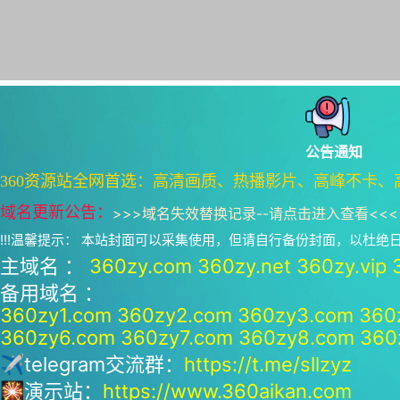
公告通知
360资源站全网首选：高清画质、热播影片、高峰不卡、
域名更新公告：
>>>
域名失效替换记录--请点击进入查看
<<<
!!!温馨提示： 本站封面可以采集使用，但请自行备份封面，以杜
主域名 ：
360zy.com
360zy.net
360zy.vip
备用域名 ：
360zy1.com
360zy2.com
360zy3.com
360
360zy6.com
360zy7.com
360zy8.com
360
✈telegram交流群：
https://t.me/sllzyz
🎇演示站：
https://www.360aikan.com