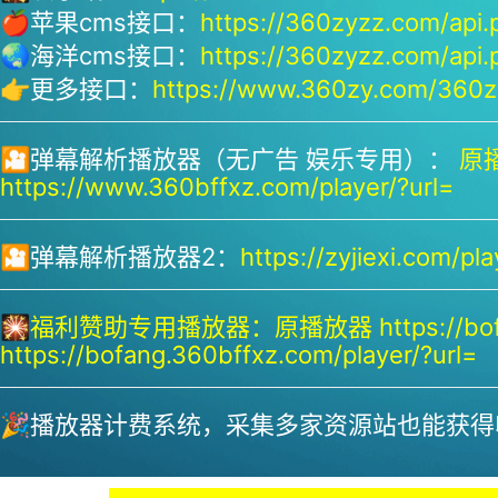
🍎苹果cms接口：
https://360zyzz.com/api.
🌏海洋cms接口：
https://360zyzz.com/api.
👉更多接口：
https://www.360zy.com/360zy
🎦弹幕解析播放器（无广告 娱乐专用）：
原播
https://www.360bffxz.com/player/?url=
🎦弹幕解析播放器2：
https://zyjiexi.com/pla
🎇
福利赞助专用播放器：
原播放器 https://bof
https://bofang.360bffxz.com/player/?url=
🎉播放器计费系统，采集多家资源站也能获得