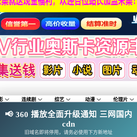
影
连续剧
综艺
动漫
伦理片
📢 360 播放全面升级通知 三网国内
🗨求片必应
🎉福利赞助
🎉演示站
cdn
旧域名即将停用，请务必使用下方新地址