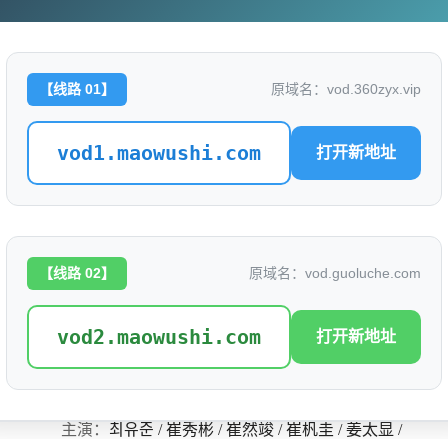
【线路 01】
原域名：vod.360zyx.vip
TXT的育儿日记
评分: 0.0
vod1.maowushi.com
别名：
打开新地址
是否完结：
0
地区：
韩国
类型：
【线路 02】
原域名：vod.guoluche.com
语言：
韩语
vod2.maowushi.com
打开新地址
标签：
导演：
오미경 / 강리화
主演：
최유준 / 崔秀彬 / 崔然竣 / 崔杋圭 / 姜太显 /