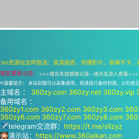
360资源站全网首选：高清画质、热播影片、高峰不卡、
域名更新公告：
>>>
域名失效替换记录--请点击进入查看
<<<
!!!温馨提示： 本站封面可以采集使用，但请自行备份封面，以杜
主域名 ：
360zy.com
360zy.net
360zy.vip
备用域名 ：
360zy1.com
360zy2.com
360zy3.com
360
360zy6.com
360zy7.com
360zy8.com
360
✈telegram交流群：
https://t.me/sllzyz
🎇演示站：
https://www.360aikan.com