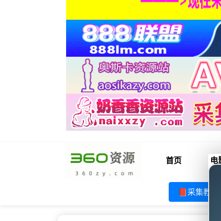
首页
电
📕采集教程