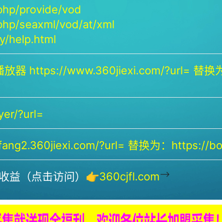
php/provide/vod
php/seaxml/vod/at/xml
/help.html
放器 https://www.360jiexi.com/?url= 替换为：
yer/?url=
ng2.360jiexi.com/?url= 替换为：https://bof
-->
收益（点击访问）👉
360cjfl.com