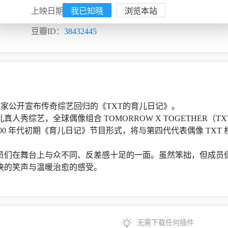
我已知晓
浏览本站
上映日期：
2026
豆瓣ID：
38432445
周五）独家公开宣布传奇综艺回归的《TXT的育儿日记》。
秀综艺，全球偶像组合 TOMORROW X TOGETHER（
00 年代初期《育儿日记》节目形式，将与第四代代表偶像 TXT 
 成员们在舞台上与众不同、反差感十足的一面。虽然笨拙，但成
快的笑声与温暖治愈的感受。
无需下载任何插件