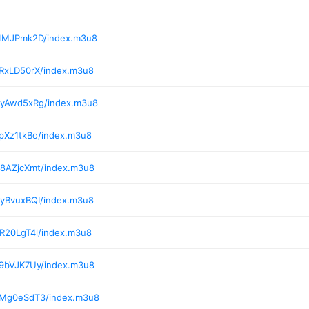
/1MJPmk2D/index.m3u8
/RxLD50rX/index.m3u8
/yAwd5xRg/index.m3u8
pXz1tkBo/index.m3u8
/8AZjcXmt/index.m3u8
/yBvuxBQI/index.m3u8
R20LgT4l/index.m3u8
/9bVJK7Uy/index.m3u8
/Mg0eSdT3/index.m3u8