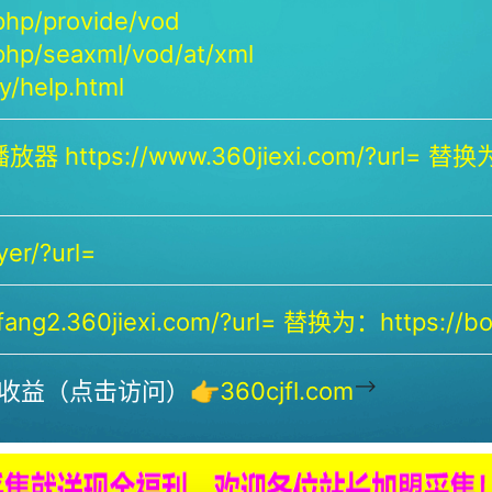
php/provide/vod
php/seaxml/vod/at/xml
/help.html
放器 https://www.360jiexi.com/?url= 替换为：
yer/?url=
ng2.360jiexi.com/?url= 替换为：https://bof
-->
收益（点击访问）👉
360cjfl.com