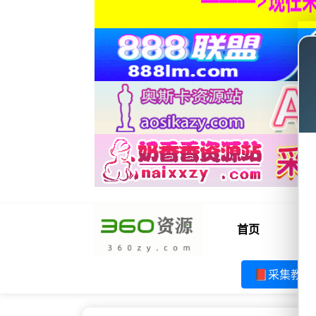
首页
电
📕采集教程