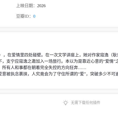
上映日期：
2026
豆瓣ID：
0
），在爱情里四处碰壁。在一次文学讲座上，她对作家寇逸（耿
下，支宁应寇逸之邀加入一场旅行。本以为是靠近心意的“爱情”
，所有人和事都在朝着完全失控的方向狂奔……
被执念裹挟，人究竟会为了守住所谓的“爱”，突破多少不可
无需下载任何插件