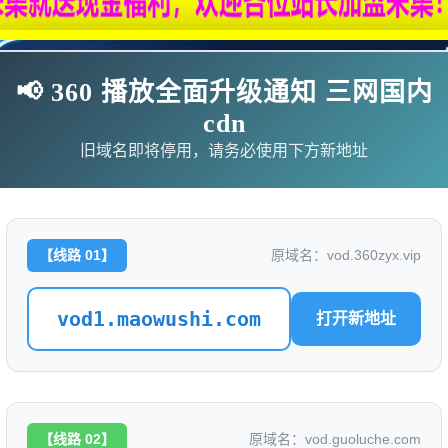
📢 360 播放全面升级通知 三网国内
cdn
旧域名即将停用，请务必使用下方新地址
【线路 01】
原域名：vod.360zyx.vip
vod1.maowushi.com
打开新地址
影
连续剧
综艺
动漫
伦理片
🗨求片必应
🎉福利赞助
🎉演示站
【线路 02】
原域名：vod.guoluche.com