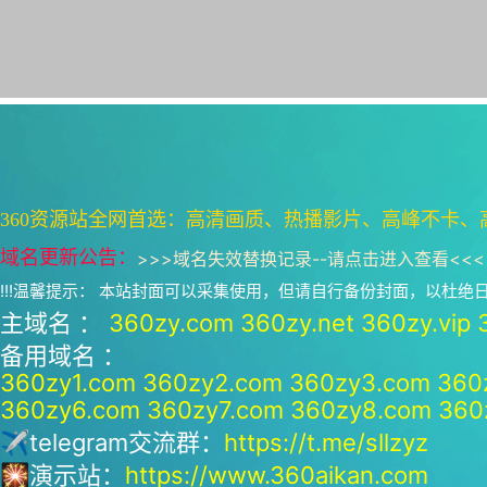
360资源站全网首选：高清画质、热播影片、高峰不卡、
域名更新公告：
>>>
域名失效替换记录--请点击进入查看
<<<
!!!温馨提示： 本站封面可以采集使用，但请自行备份封面，以杜
主域名 ：
360zy.com
360zy.net
360zy.vip
备用域名 ：
360zy1.com
360zy2.com
360zy3.com
360
360zy6.com
360zy7.com
360zy8.com
360
✈telegram交流群：
https://t.me/sllzyz
🎇演示站：
https://www.360aikan.com