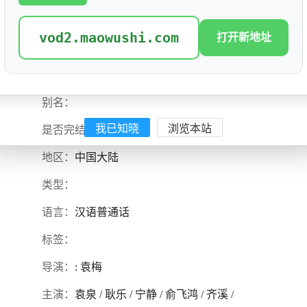
vod2.maowushi.com
打开新地址
蜂蜜的针
评分: 0.0
别名：
我已知晓
浏览本站
是否完结：
0
地区：
中国大陆
类型：
语言：
汉语普通话
标签：
导演：
: 袁梅
主演：
袁泉 / 耿乐 / 宁静 / 俞飞鸿 / 齐溪 /