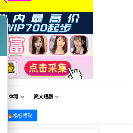
体育
爽文短剧
🔥模板领取