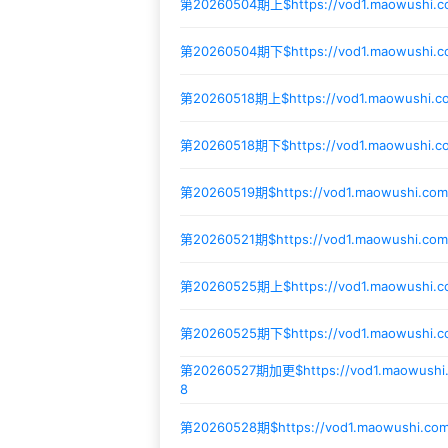
第20260504期上$
https://vod1.maowushi
第20260504期下$
https://vod1.maowushi.
第20260518期上$
https://vod1.maowushi.
第20260518期下$
https://vod1.maowushi.
第20260519期$
https://vod1.maowushi.c
第20260521期$
https://vod1.maowushi.co
第20260525期上$
https://vod1.maowushi
第20260525期下$
https://vod1.maowushi
第20260527期加更$
https://vod1.maowush
8
第20260528期$
https://vod1.maowushi.c