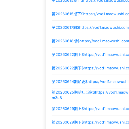
第20260615期上$
https://vod1.maowushi.
第20260615期下$
https://vod1.maowushi.
第20260617期$
https://vod1.maowushi.co
第20260618期$
https://vod1.maowushi.co
第20260622期上$
https://vod1.maowushi.
第20260622期下$
https://vod1.maowushi.
第20260624期加更$
https://vod1.maowush
第20260625期萌娃当家$
https://vod1.mao
m3u8
第20260629期上$
https://vod1.maowushi.
第20260629期下$
https://vod1.maowushi.