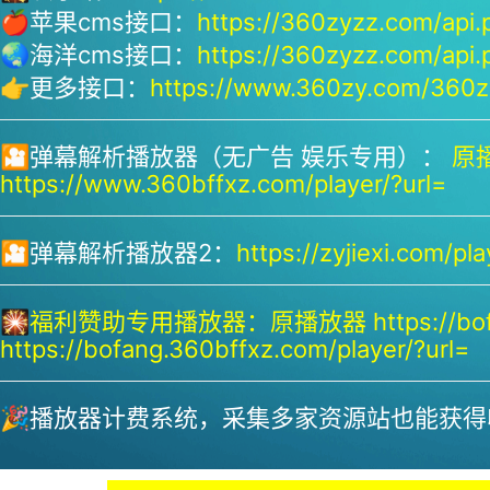
🍎苹果cms接口：
https://360zyzz.com/api.
🌏海洋cms接口：
https://360zyzz.com/api.
👉更多接口：
https://www.360zy.com/360zy
🎦弹幕解析播放器（无广告 娱乐专用）：
原播
https://www.360bffxz.com/player/?url=
🎦弹幕解析播放器2：
https://zyjiexi.com/pla
🎇
福利赞助专用播放器：
原播放器 https://bof
https://bofang.360bffxz.com/player/?url=
🎉播放器计费系统，采集多家资源站也能获得