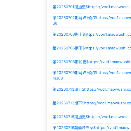
第20260701期加更$
https://vod1.maowush
第20260702期萌娃当家$
https://vod1.maow
u8
第20260706期上$
https://vod1.maowushi.
第20260706期下$
https://vod1.maowushi.
第20260708期加更$
https://vod1.maowush
第20260709期萌娃当家$
https://vod1.mao
m3u8
第20260713期上$
https://vod1.maowushi.
第20260713期下$
https://vod1.maowushi.
第20260715期加更$
https://vod1.maowush
第20260716期萌娃当家$
https://vod1.maow