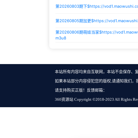
第20260803期下$
https://vod1.maowushi.
第20260805期加更$
https://vod1.maowush
第20260806期萌娃当家$
https://vod1.mao
m3u8
本站所有内容均来自互联网，本站不会保存、
如果本站部分内容侵犯您的版权,请通知我们，
请支持购买正版！反馈邮箱：
360资源站 Copyright ©2018-2023 All Rights Re