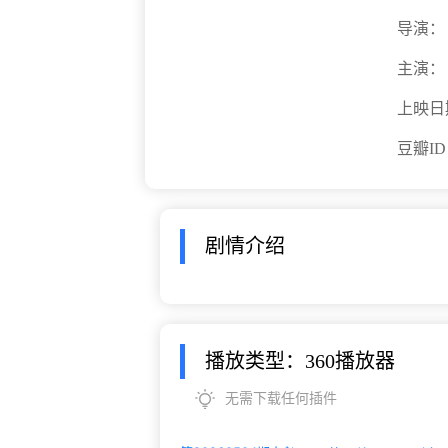
导演：
主演：
上映日
豆瓣I
剧情介绍
播放类型：360播放器
无需下载任何插件