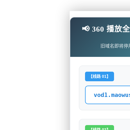
📢 360 
旧域名即将停
【线路 01】
vod1.maowu
【线路 02】