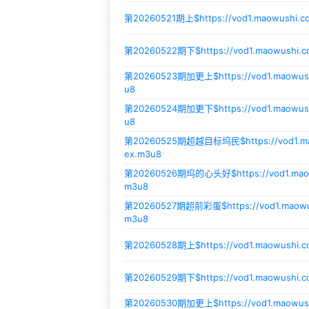
第20260521期上$
https://vod1.maowushi.
第20260522期下$
https://vod1.maowushi
第20260523期加更上$
https://vod1.maowu
u8
第20260524期加更下$
https://vod1.maowu
u8
第20260525期超越目标坞民$
https://vod1
ex.m3u8
第20260526期坞的心头好$
https://vod1.ma
m3u8
第20260527期超前彩蛋$
https://vod1.mao
m3u8
第20260528期上$
https://vod1.maowushi
第20260529期下$
https://vod1.maowushi
第20260530期加更上$
https://vod1.maowu