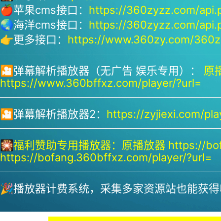
🍎苹果cms接口：
https://360zyzz.com/api.
🌏海洋cms接口：
https://360zyzz.com/api.
👉更多接口：
https://www.360zy.com/360zy
🎦弹幕解析播放器（无广告 娱乐专用）：
原播
https://www.360bffxz.com/player/?url=
🎦弹幕解析播放器2：
https://zyjiexi.com/pla
🎇
福利赞助专用播放器：
原播放器 https://bof
https://bofang.360bffxz.com/player/?url=
🎉播放器计费系统，采集多家资源站也能获得