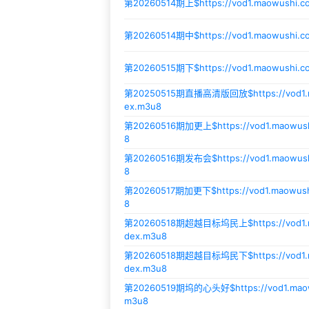
第20260514期上$
https://vod1.maowushi.
第20260514期中$
https://vod1.maowushi.
第20260515期下$
https://vod1.maowushi.
第20250515期直播高清版回放$
https://vod
ex.m3u8
第20260516期加更上$
https://vod1.maowu
8
第20260516期发布会$
https://vod1.maowu
8
第20260517期加更下$
https://vod1.maowu
8
第20260518期超越目标坞民上$
https://vod
dex.m3u8
第20260518期超越目标坞民下$
https://vod
dex.m3u8
第20260519期坞的心头好$
https://vod1.ma
m3u8