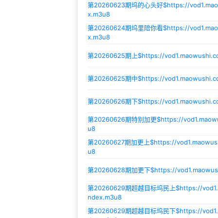
第20260623期坞的心头好$
https://vod1.m
x.m3u8
第20260624期坞里陪你看$
https://vod1.m
x.m3u8
第20260625期上$
https://vod1.maowushi
第20260625期中$
https://vod1.maowushi
第20260626期下$
https://vod1.maowushi.
第20260626期特别加更$
https://vod1.mao
u8
第20260627期加更上$
https://vod1.maowu
u8
第20260628期加更下$
https://vod1.maowu
第20260629期超越目标坞民上$
https://vo
ndex.m3u8
第20260629期超越目标坞民下$
https://vod