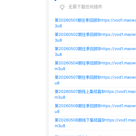
无需下载任何插件
第20260501期往季回顾$
https://vod1.mao
3u8
第20260502期往季回顾$
https://vod1.mao
3u8
第20260503期往季回顾$
https://vod1.mao
3u8
第20260504期往季回顾$
https://vod1.mao
m3u8
第20260507期往季回顾$
https://vod1.maow
u8
第20260507期线上集结篇$
https://vod1.ma
m3u8
第20260508期往季回顾$
https://vod1.mao
u8
第20260508期线下集结篇$
https://vod1.ma
m3u8