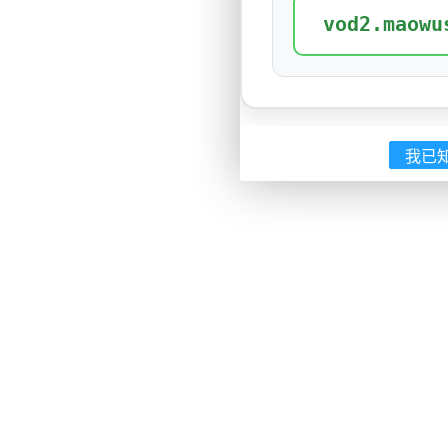
vod2.maowu
我已