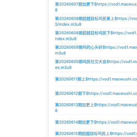
第20260607期加更下$
https://vod1.maowu
8
第20260608期超越目标坞民第上$
https://v
S/index.m3u8
第20260608期超越目标坞民下$
https://vod
ndex.m3u8
第20260609期坞的心头好$
https://vod1.ma
m3u8
第20260609期坞民社交大会$
https://vod1.
ex.m3u8
第20260611期上$
https://vod1.maowushi.
第20260612期下$
https://vod1.maowushi.
第20260613期加更上$
https://vod1.maowu
8
第20260614期加更下$
https://vod1.maowus
第20260615期超越目标坞民上$
https://vod