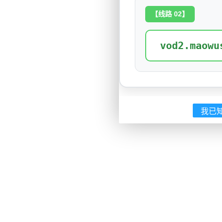
【线路 02】
vod2.maowu
我已