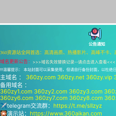
公告通知
360资源站全网首选：高清画质、热播影片、高峰不卡、
域名更新公告：
>>>
域名失效替换记录--请点击进入查看
<<<
!!!温馨提示： 本站封面可以采集使用，但请自行备份封面，以杜
主域名 ：
360zy.com
360zy.net
360zy.vip
备用域名 ：
360zy1.com
360zy2.com
360zy3.com
360
360zy6.com
360zy7.com
360zy8.com
360
✈telegram交流群：
https://t.me/sllzyz
🎇演示站：
https://www.360aikan.com