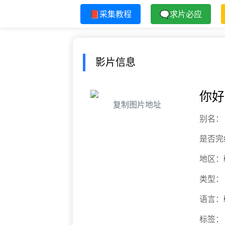
📕采集教程
🗨求片必应
影片信息
你好
复制图片地址
别名：
是否完
地区：
类型：
语言：
标签：