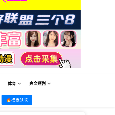
体育
爽文短剧
🔥模板领取