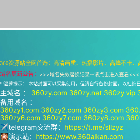
360资源站全网首选：高清画质、热播影片、高峰不卡、
域名更新公告：
>>>
域名失效替换记录--请点击进入查看
<<<
!!!温馨提示： 本站封面可以采集使用，但请自行备份封面，以杜
主域名 ：
360zy.com
360zy.net
360zy.vip
备用域名 ：
360zy1.com
360zy2.com
360zy3.com
360
360zy6.com
360zy7.com
360zy8.com
360
✈telegram交流群：
https://t.me/sllzyz
🎇演示站：
https://www.360aikan.com