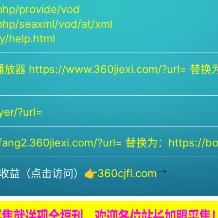
php/provide/vod
php/seaxml/vod/at/xml
/help.html
放器 https://www.360jiexi.com/?url= 替换为：
yer/?url=
ng2.360jiexi.com/?url= 替换为：https://bof
-->
收益（点击访问）👉
360cjfl.com