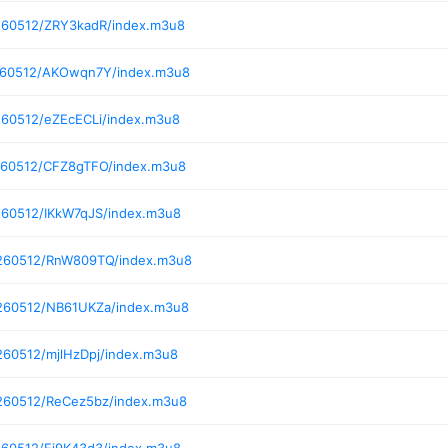
260512/ZRY3kadR/index.m3u8
0260512/AKOwqn7Y/index.m3u8
260512/eZEcECLi/index.m3u8
260512/CFZ8gTFO/index.m3u8
260512/IKkW7qJS/index.m3u8
0260512/RnW809TQ/index.m3u8
0260512/NB61UKZa/index.m3u8
260512/mjlHzDpj/index.m3u8
0260512/ReCez5bz/index.m3u8
260512/Ej9K43d3/index.m3u8