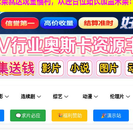
影
连续剧
综艺
动漫
伦理片
🗨求片必应
🎉福利赞助
🎉演示站