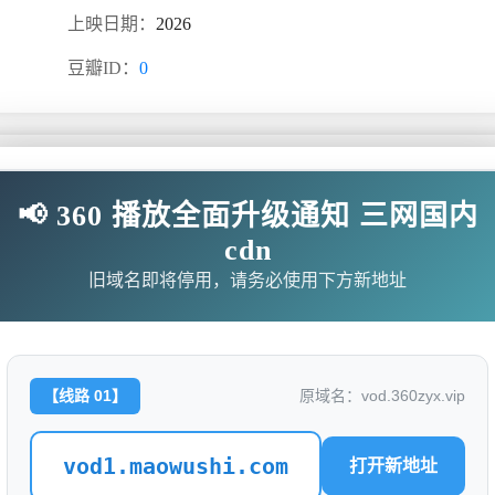
上映日期：
2026
豆瓣ID：
0
📢 360 播放全面升级通知 三网国内
cdn
旧域名即将停用，请务必使用下方新地址
无需下载任何插件
0260512/yghGh4Mr/index.m3u8
【线路 01】
原域名：vod.360zyx.vip
0260512/5MRSDfYg/index.m3u8
vod1.maowushi.com
打开新地址
260512/48meKHTI/index.m3u8