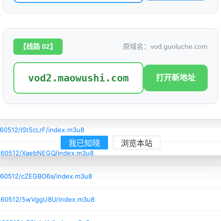
260512/69VmVhJZ/index.m3u8
0260512/P69NbH56/index.m3u8
【线路 02】
原域名：vod.guoluche.com
60512/78zMj5If/index.m3u8
vod2.maowushi.com
打开新地址
260512/VYnXp6ly/index.m3u8
260512/cAXEEg7F/index.m3u8
60512/lSt5cLrF/index.m3u8
我已知晓
浏览本站
0260512/XaebNEGQ/index.m3u8
0260512/cZEGBO6a/index.m3u8
0260512/5wVggU8U/index.m3u8