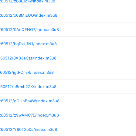
260512/zB8LJqKy/index.m3u8
0260512/x0BMIEUO/index.m3u8
0260512/0AeQFNO7/index.m3u8
0260512/bqDzUfN1/index.m3u8
0260512/3x83eCzs/index.m3u8
260512/jgtROmjR/index.m3u8
0260512/o8rmh2ZK/index.m3u8
0260512/eOUnBbXW/index.m3u8
0260512/z9wAMC7D/index.m3u8
0260512/Y80TXo0s/index.m3u8