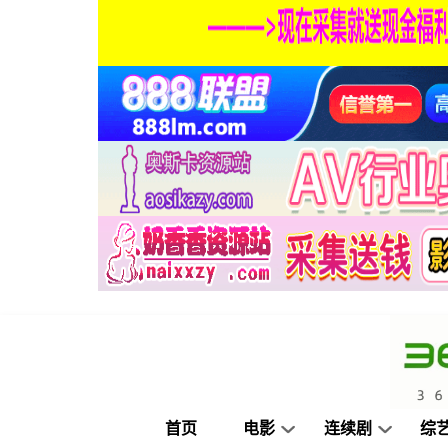
首页
电影
连续剧
综