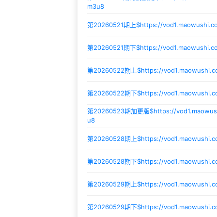
m3u8
第20260521期上$
https://vod1.maowushi
第20260521期下$
https://vod1.maowushi.
第20260522期上$
https://vod1.maowushi
第20260522期下$
https://vod1.maowushi
第20260523期加更版$
https://vod1.maowu
u8
第20260528期上$
https://vod1.maowushi
第20260528期下$
https://vod1.maowushi.
第20260529期上$
https://vod1.maowushi
第20260529期下$
https://vod1.maowushi