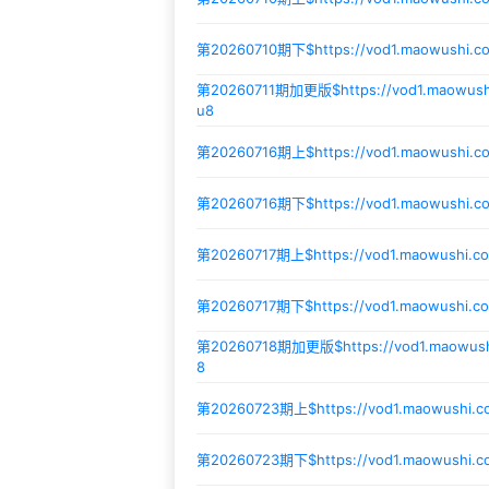
第20260710期下$
https://vod1.maowushi
第20260711期加更版$
https://vod1.maowu
u8
第20260716期上$
https://vod1.maowushi.
第20260716期下$
https://vod1.maowushi.
第20260717期上$
https://vod1.maowushi.
第20260717期下$
https://vod1.maowushi.
第20260718期加更版$
https://vod1.maowu
8
第20260723期上$
https://vod1.maowushi.
第20260723期下$
https://vod1.maowushi