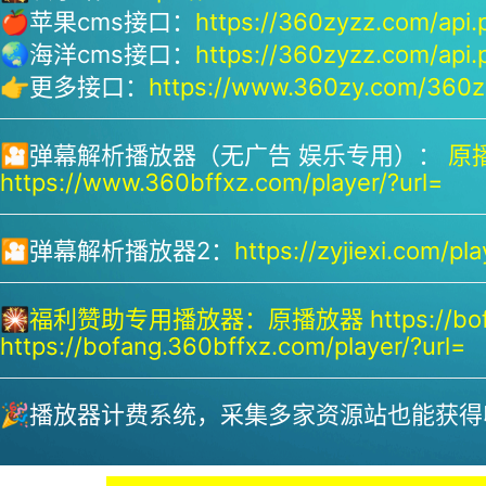
🍎苹果cms接口：
https://360zyzz.com/api.
🌏海洋cms接口：
https://360zyzz.com/api.
👉更多接口：
https://www.360zy.com/360zy
🎦弹幕解析播放器（无广告 娱乐专用）：
原播
https://www.360bffxz.com/player/?url=
🎦弹幕解析播放器2：
https://zyjiexi.com/pla
🎇
福利赞助专用播放器：
原播放器 https://bof
https://bofang.360bffxz.com/player/?url=
🎉播放器计费系统，采集多家资源站也能获得