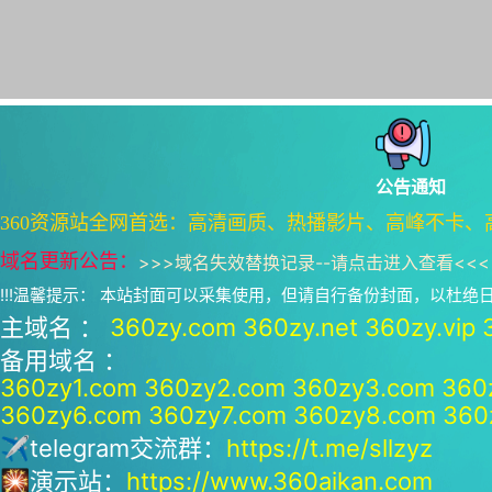
公告通知
360资源站全网首选：高清画质、热播影片、高峰不卡、
域名更新公告：
>>>
域名失效替换记录--请点击进入查看
<<<
!!!温馨提示： 本站封面可以采集使用，但请自行备份封面，以杜
主域名 ：
360zy.com
360zy.net
360zy.vip
备用域名 ：
360zy1.com
360zy2.com
360zy3.com
360
360zy6.com
360zy7.com
360zy8.com
360
✈telegram交流群：
https://t.me/sllzyz
🎇演示站：
https://www.360aikan.com