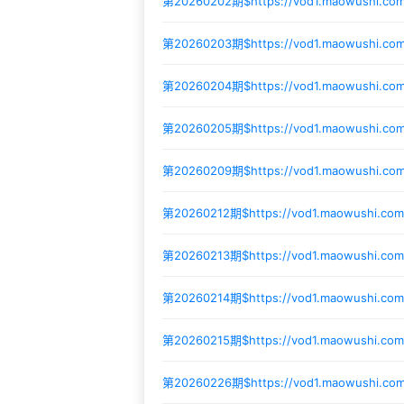
第20260202期$
https://vod1.maowushi.c
第20260203期$
https://vod1.maowushi.co
第20260204期$
https://vod1.maowushi.c
第20260205期$
https://vod1.maowushi.c
第20260209期$
https://vod1.maowushi.c
第20260212期$
https://vod1.maowushi.co
第20260213期$
https://vod1.maowushi.co
第20260214期$
https://vod1.maowushi.co
第20260215期$
https://vod1.maowushi.co
第20260226期$
https://vod1.maowushi.c