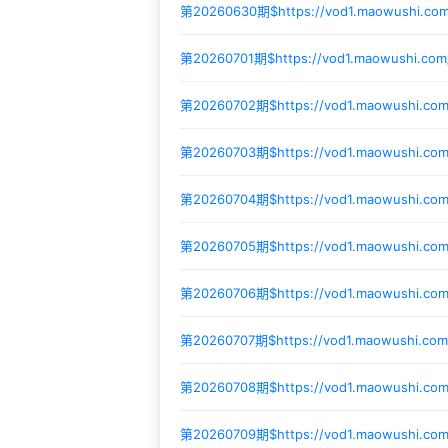
第20260630期$
https://vod1.maowushi.c
第20260701期$
https://vod1.maowushi.co
第20260702期$
https://vod1.maowushi.c
第20260703期$
https://vod1.maowushi.c
第20260704期$
https://vod1.maowushi.co
第20260705期$
https://vod1.maowushi.co
第20260706期$
https://vod1.maowushi.c
第20260707期$
https://vod1.maowushi.co
第20260708期$
https://vod1.maowushi.co
第20260709期$
https://vod1.maowushi.co