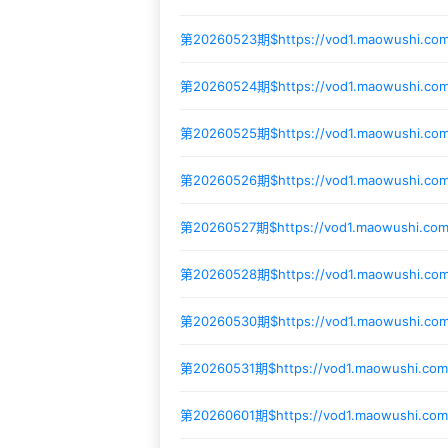
第20260523期$
https://vod1.maowushi.c
第20260524期$
https://vod1.maowushi.co
第20260525期$
https://vod1.maowushi.c
第20260526期$
https://vod1.maowushi.c
第20260527期$
https://vod1.maowushi.co
第20260528期$
https://vod1.maowushi.c
第20260530期$
https://vod1.maowushi.co
第20260531期$
https://vod1.maowushi.co
第20260601期$
https://vod1.maowushi.c