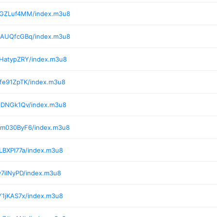
8/GZLuf4MM/index.m3u8
5/AUQfcGBq/index.m3u8
/HatypZRY/index.m3u8
/fe91ZpTK/index.m3u8
/iDNGk1Qv/index.m3u8
/m030ByF6/index.m3u8
LBXPl77a/index.m3u8
y7iINyPD/index.m3u8
Y1jKAS7x/index.m3u8