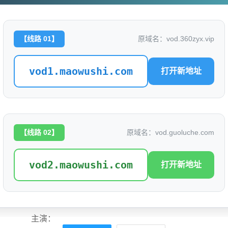
【线路 01】
原域名：vod.360zyx.vip
她会驯服英雄
评分: 0.0
vod1.maowushi.com
打开新地址
别名：
是否完结：
0
地区：
中国大陆
【线路 02】
原域名：vod.guoluche.com
类型：
语言：
汉语普通话
vod2.maowushi.com
打开新地址
标签：
导演：
主演：