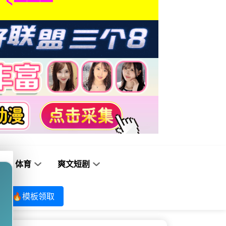
体育
爽文短剧
🔥模板领取