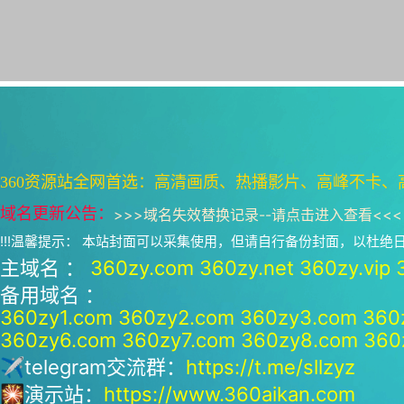
360资源站全网首选：高清画质、热播影片、高峰不卡、
域名更新公告：
>>>
域名失效替换记录--请点击进入查看
<<<
!!!温馨提示： 本站封面可以采集使用，但请自行备份封面，以杜
主域名 ：
360zy.com
360zy.net
360zy.vip
备用域名 ：
360zy1.com
360zy2.com
360zy3.com
360
360zy6.com
360zy7.com
360zy8.com
360
✈telegram交流群：
https://t.me/sllzyz
🎇演示站：
https://www.360aikan.com