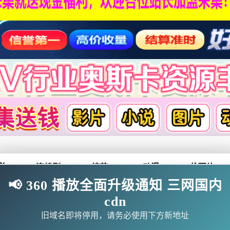
影
连续剧
综艺
动漫
伦理片
📢 360 播放全面升级通知 三网国内
cdn
🗨求片必应
🎉福利赞助
🎉演示站
旧域名即将停用，请务必使用下方新地址