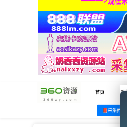
首页
电
📕采集教程