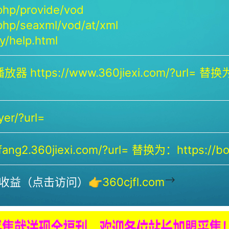
php/provide/vod
php/seaxml/vod/at/xml
/help.html
放器 https://www.360jiexi.com/?url= 替换为：
yer/?url=
ng2.360jiexi.com/?url= 替换为：https://bof
-->
收益（点击访问）👉
360cjfl.com