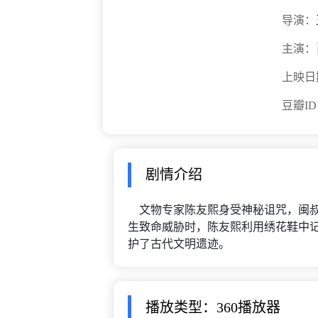
导演：
主演：
上映日
豆瓣I
剧情介绍
文物专家陈友熙身受神秘诅咒，闽叔
生致命威胁时，陈友熙利用绣花鞋中
护了古代文明遗迹。
播放类型：360播放器