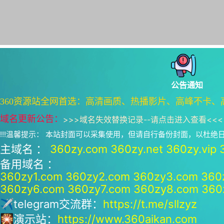
公告通知
360资源站全网首选：高清画质、热播影片、高峰不卡、
域名更新公告：
>>>
域名失效替换记录--请点击进入查看
<<<
!!!温馨提示： 本站封面可以采集使用，但请自行备份封面，以杜
主域名 ：
360zy.com
360zy.net
360zy.vip
备用域名 ：
360zy1.com
360zy2.com
360zy3.com
360
360zy6.com
360zy7.com
360zy8.com
360
✈telegram交流群：
https://t.me/sllzyz
🎇演示站：
https://www.360aikan.com