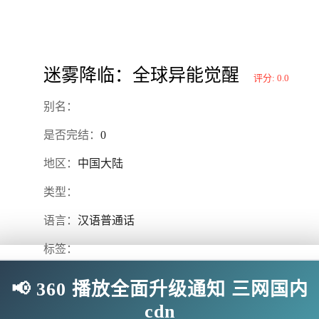
迷雾降临：全球异能觉醒
评分: 0.0
别名：
是否完结：
0
地区：
中国大陆
类型：
语言：
汉语普通话
标签：
导演：
📢 360 播放全面升级通知 三网国内
主演：
cdn