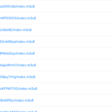
/kp5DOrdb/index.m3u8
/mPP550CS/index.m3u8
LilXelXE/index.m3u8
/5Srd4Wya/index.m3u8
/jPMdoEqx/index.m3u8
/AajuWVm7/index.m3u8
/G8py7nYg/index.m3u8
5/cKFPMTOG/index.m3u8
I9mDPEjn/index.m3u8
7/hgObxMO9/index.m3u8