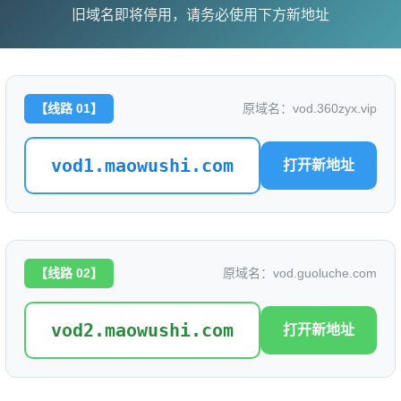
旧域名即将停用，请务必使用下方新地址
上映日期：
2026
豆瓣ID：
0
【线路 01】
原域名：vod.360zyx.vip
vod1.maowushi.com
打开新地址
无需下载任何插件
【线路 02】
原域名：vod.guoluche.com
wKfj0K9S/index.m3u8
vod2.maowushi.com
打开新地址
/nLT07w1z/index.m3u8
/vcZApMhD/index.m3u8