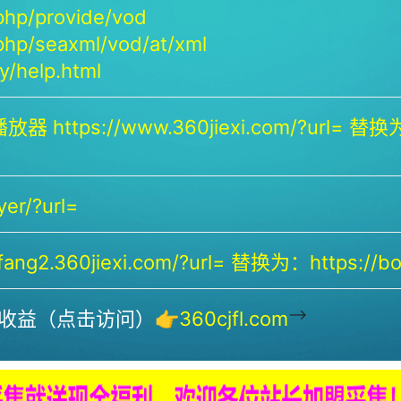
php/provide/vod
php/seaxml/vod/at/xml
/help.html
放器 https://www.360jiexi.com/?url= 替换为：
yer/?url=
ng2.360jiexi.com/?url= 替换为：https://bof
-->
收益（点击访问）👉
360cjfl.com