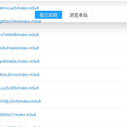
/WrrsLue5/index.m3u8
我已知晓
浏览本站
1/g9OscO4m/index.m3u8
/nZ1rAXAB/index.m3u8
/mXLiHvp4/index.m3u8
/p4GhalQL/index.m3u8
/RUsJErno/index.m3u8
/LLxZL40S/index.m3u8
/H7QEyOnN/index.m3u8
3Ii3XzLF/index.m3u8