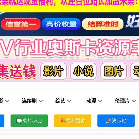
影
连续剧
综艺
动漫
伦理片
🗨求片必应
🎉福利赞助
🎉演示站