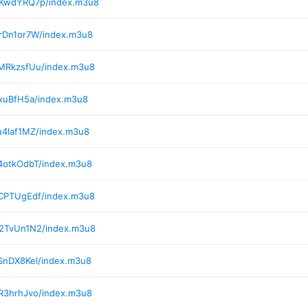
/KwdYRQ7p/index.m3u8
/rDn1or7W/index.m3u8
/MRkzsfUu/index.m3u8
ixuBfH5a/index.m3u8
u4laf1MZ/index.m3u8
4otkOdbT/index.m3u8
/CPTUgEdf/index.m3u8
/2TvUn1N2/index.m3u8
SnDX8Kel/index.m3u8
/R3hrhJvo/index.m3u8