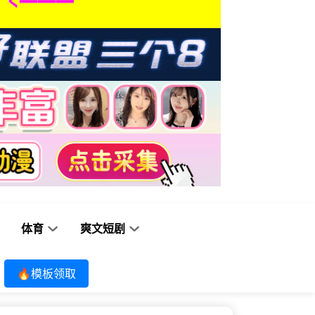
体育
爽文短剧
🔥模板领取