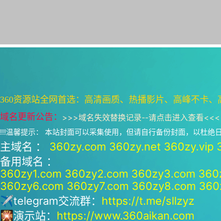
360资源站全网首选：高清画质、热播影片、高峰不卡、
域名更新公告：
>>>
域名失效替换记录--请点击进入查看
<<<
!!!温馨提示： 本站封面可以采集使用，但请自行备份封面，以杜
主域名 ：
360zy.com
360zy.net
360zy.vip
备用域名 ：
360zy1.com
360zy2.com
360zy3.com
360
360zy6.com
360zy7.com
360zy8.com
360
✈telegram交流群：
https://t.me/sllzyz
🎇演示站：
https://www.360aikan.com