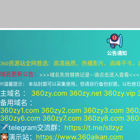
公告通知
360资源站全网首选：高清画质、热播影片、高峰不卡、
域名更新公告：
>>>
域名失效替换记录--请点击进入查看
<<<
!!!温馨提示： 本站封面可以采集使用，但请自行备份封面，以杜
主域名 ：
360zy.com
360zy.net
360zy.vip
备用域名 ：
360zy1.com
360zy2.com
360zy3.com
360
360zy6.com
360zy7.com
360zy8.com
360
✈telegram交流群：
https://t.me/sllzyz
🎇演示站：
https://www.360aikan.com