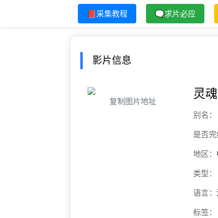
📕采集教程
🗨求片必应
影片信息
灵魂
复制图片地址
别名：
是否完
地区：
类型：
语言：
标签：