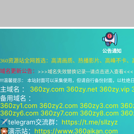
公告通知
360资源站全网首选：高清画质、热播影片、高峰不卡、
域名更新公告：
>>>
域名失效替换记录--请点击进入查看
<<<
!!!温馨提示： 本站封面可以采集使用，但请自行备份封面，以杜
主域名 ：
360zy.com
360zy.net
360zy.vip
备用域名 ：
360zy1.com
360zy2.com
360zy3.com
360
360zy6.com
360zy7.com
360zy8.com
360
✈telegram交流群：
https://t.me/sllzyz
🎇演示站：
https://www.360aikan.com