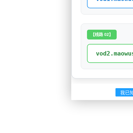
【线路 02】
vod2.maowu
我已