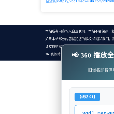
合全集$
https://vod1.maowushi.com/2026
本站所有内容均来自互联网，本站不会保存、
如果本站部分内容侵犯您的版权,请通知我们，
请支持购买正版！反馈邮箱：
📢 360 
360资源站 Copyright ©2018-2023 All Rights Re
旧域名即将停
【线路 01】
vod1.maowu