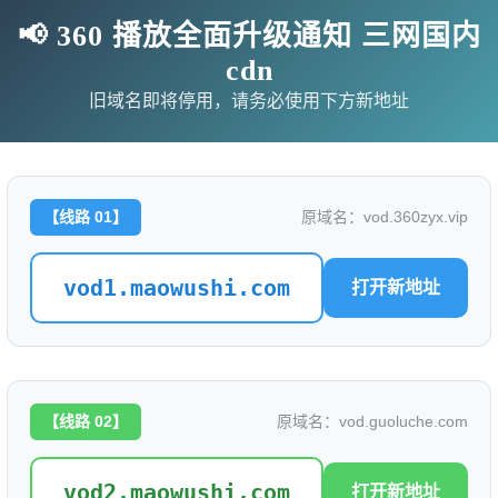
📢 360 播放全面升级通知 三网国内
cdn
旧域名即将停用，请务必使用下方新地址
【线路 01】
原域名：vod.360zyx.vip
vod1.maowushi.com
打开新地址
影
连续剧
综艺
动漫
伦理片
【线路 02】
原域名：vod.guoluche.com
🗨求片必应
🎉福利赞助
🎉演示站
vod2.maowushi.com
打开新地址