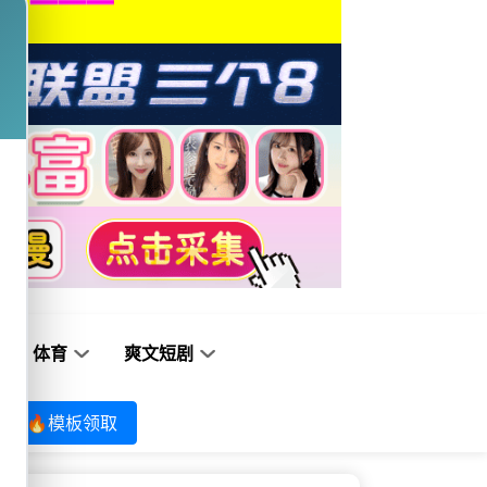
体育
爽文短剧
🔥模板领取