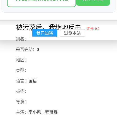
被污蔑后，我绝地反击
评分: 0.0
我已知晓
浏览本站
别名：
是否完结：
0
地区：
类型：
语言：
国语
标签：
导演：
主演：
李小风，程琳淼