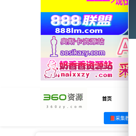
首页
电
📕采集教程