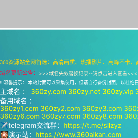
360资源站全网首选：高清画质、热播影片、高峰不卡、
域名更新公告：
>>>
域名失效替换记录--请点击进入查看
<<<
!!!温馨提示： 本站封面可以采集使用，但请自行备份封面，以杜
主域名 ：
360zy.com
360zy.net
360zy.vip
备用域名 ：
360zy1.com
360zy2.com
360zy3.com
360
360zy6.com
360zy7.com
360zy8.com
360
✈telegram交流群：
https://t.me/sllzyz
🎇演示站：
https://www.360aikan.com