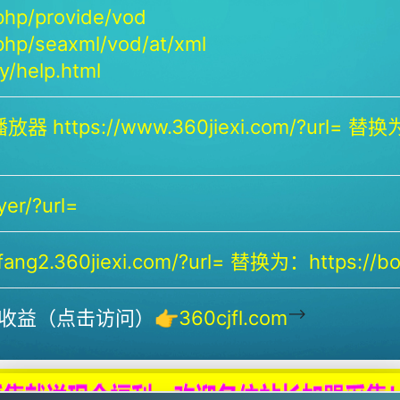
php/provide/vod
php/seaxml/vod/at/xml
/help.html
放器 https://www.360jiexi.com/?url= 替换为：
yer/?url=
ng2.360jiexi.com/?url= 替换为：https://bof
-->
收益（点击访问）👉
360cjfl.com