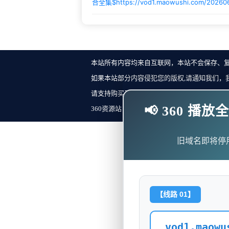
合全集$
https://vod1.maowushi.com/20260
本站所有内容均来自互联网，本站不会保存、
如果本站部分内容侵犯您的版权,请通知我们，
请支持购买正版！反馈邮箱：
📢 360 
360资源站 Copyright ©2018-2023 All Rights Re
旧域名即将停
【线路 01】
vod1.maowu