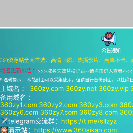
公告通知
360资源站全网首选：高清画质、热播影片、高峰不卡、
域名更新公告：
>>>
域名失效替换记录--请点击进入查看
<<<
!!!温馨提示： 本站封面可以采集使用，但请自行备份封面，以杜
主域名 ：
360zy.com
360zy.net
360zy.vip
备用域名 ：
360zy1.com
360zy2.com
360zy3.com
360
360zy6.com
360zy7.com
360zy8.com
360
✈telegram交流群：
https://t.me/sllzyz
🎇演示站：
https://www.360aikan.com