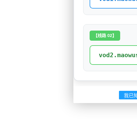
【线路 02】
vod2.maowu
我已