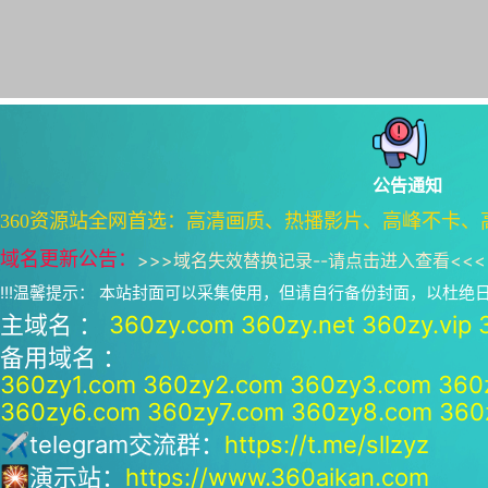
公告通知
360资源站全网首选：高清画质、热播影片、高峰不卡、
域名更新公告：
>>>
域名失效替换记录--请点击进入查看
<<<
!!!温馨提示： 本站封面可以采集使用，但请自行备份封面，以杜
主域名 ：
360zy.com
360zy.net
360zy.vip
备用域名 ：
360zy1.com
360zy2.com
360zy3.com
360
360zy6.com
360zy7.com
360zy8.com
360
✈telegram交流群：
https://t.me/sllzyz
🎇演示站：
https://www.360aikan.com