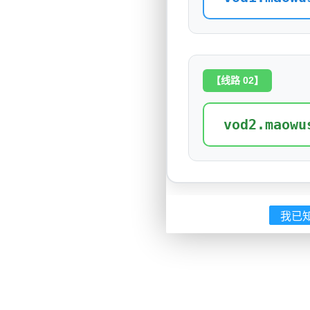
【线路 02】
vod2.maowu
我已