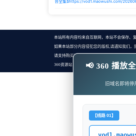
合全集$
https://vod1.maowushi.com/20260
本站所有内容均来自互联网，本站不会保存、
如果本站部分内容侵犯您的版权,请通知我们，
请支持购买正版！反馈邮箱：
📢 360 
360资源站 Copyright ©2018-2023 All Rights Re
旧域名即将停
【线路 01】
vod1.maowu