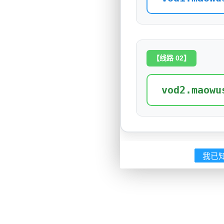
【线路 02】
vod2.maowu
我已