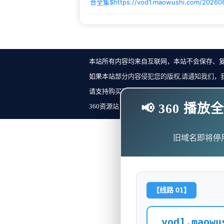
合全集$
https://vod1.maowushi.com/20260
本站所有内容均来自互联网，本站不会保存、
如果本站部分内容侵犯您的版权,请通知我们，
请支持购买正版！反馈邮箱：
📢 360 
360资源站 Copyright ©2018-2023 All Rights Re
旧域名即将停
【线路 01】
vod1.maowu