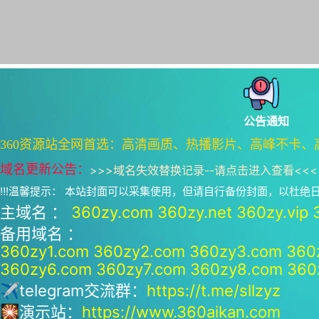
公告通知
360资源站全网首选：高清画质、热播影片、高峰不卡、
域名更新公告：
>>>
域名失效替换记录--请点击进入查看
<<<
!!!温馨提示： 本站封面可以采集使用，但请自行备份封面，以杜
主域名 ：
360zy.com
360zy.net
360zy.vip
备用域名 ：
360zy1.com
360zy2.com
360zy3.com
360
360zy6.com
360zy7.com
360zy8.com
360
✈telegram交流群：
https://t.me/sllzyz
🎇演示站：
https://www.360aikan.com