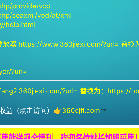
php/provide/vod
php/seaxml/vod/at/xml
/help.html
放器 https://www.360jiexi.com/?url= 替换为：
yer/?url=
ng2.360jiexi.com/?url= 替换为：https://bof
-->
收益（点击访问）👉
360cjfl.com