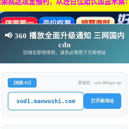
📢 360 播放全面升级通知 三网国内
cdn
旧域名即将停用，请务必使用下方新地址
【线路 01】
原域名：vod.360zyx.vip
影
连续剧
综艺
动漫
伦理片
vod1.maowushi.com
打开新地址
🗨求片必应
🎉福利赞助
🎉演示站