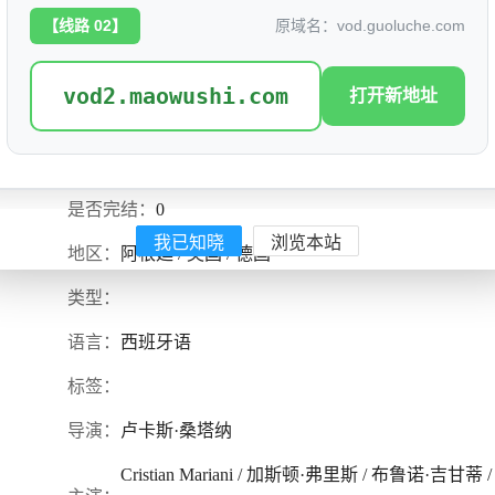
【线路 02】
原域名：vod.guoluche.com
vod2.maowushi.com
打开新地址
300封信
评分: 0.0
别名：
是否完结：
0
我已知晓
浏览本站
地区：
阿根廷 / 英国 / 德国
类型：
语言：
西班牙语
标签：
导演：
卢卡斯·桑塔纳
Cristian Mariani / 加斯顿·弗里斯 / 布鲁诺·吉甘蒂 /