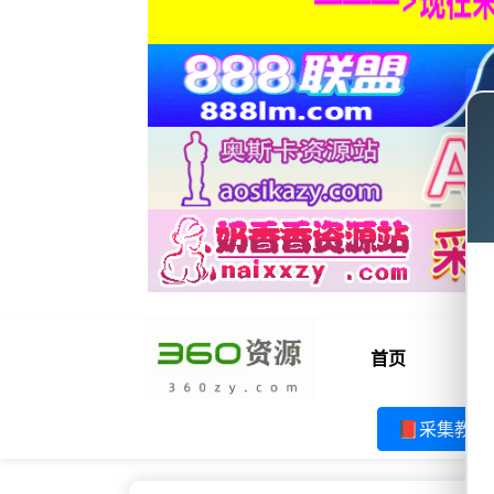
首页
电
📕采集教程