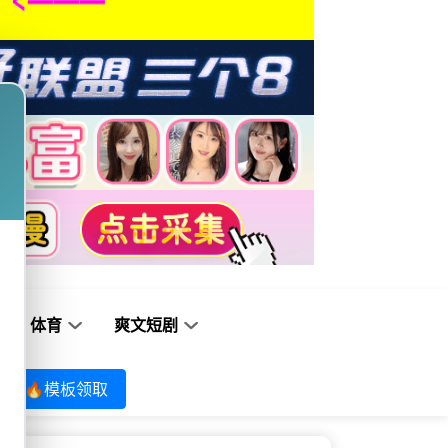
体育
爽文短剧
🔥模板领取