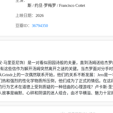
主演：
斯 / 约旦·罗梅罗 / Francisco Cottet
上映日期：
2026
豆瓣ID：
36794350
克里斯蒂安·马里亚尼饰）是一对看似田园诗般的夫妻，直到汤姆送给
，只有这些信作为解开汤姆突然离开之谜的关键。当杰罗面对分手
rindr上的一次偶然联系开始，他们的关系不断发展：Jero是
们热和强烈的性化学物质所压倒，他们成为了正式的情侣。在这
的行为艺术在道德上受到质疑的一种扭曲的心理游戏？卢卡斯·
人故事是幽默、心碎和阴谋的迷人组合，由才华横溢、魅力十足