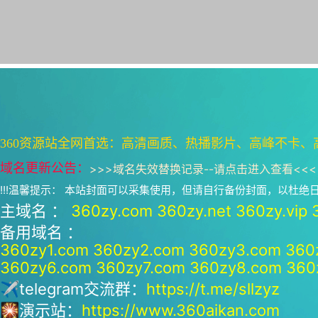
360资源站全网首选：高清画质、热播影片、高峰不卡、
域名更新公告：
>>>
域名失效替换记录--请点击进入查看
<<<
!!!温馨提示： 本站封面可以采集使用，但请自行备份封面，以杜
主域名 ：
360zy.com
360zy.net
360zy.vip
备用域名 ：
360zy1.com
360zy2.com
360zy3.com
360
360zy6.com
360zy7.com
360zy8.com
360
✈telegram交流群：
https://t.me/sllzyz
🎇演示站：
https://www.360aikan.com