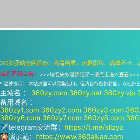
360资源站全网首选：高清画质、热播影片、高峰不卡、
域名更新公告：
>>>
域名失效替换记录--请点击进入查看
<<<
!!!温馨提示： 本站封面可以采集使用，但请自行备份封面，以杜
主域名 ：
360zy.com
360zy.net
360zy.vip
备用域名 ：
360zy1.com
360zy2.com
360zy3.com
360
360zy6.com
360zy7.com
360zy8.com
360
✈telegram交流群：
https://t.me/sllzyz
🎇演示站：
https://www.360aikan.com