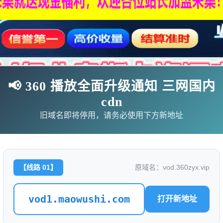
📢 360 播放全面升级通知 三网国内
cdn
旧域名即将停用，请务必使用下方新地址
影
连续剧
综艺
动漫
伦理片
【线路 01】
原域名：vod.360zyx.vip
🗨求片必应
🎉福利赞助
🎉演示站
vod1.maowushi.com
打开新地址