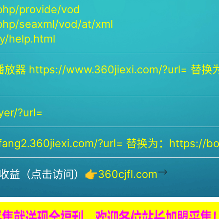
php/provide/vod
php/seaxml/vod/at/xml
/help.html
放器 https://www.360jiexi.com/?url= 替换为：
yer/?url=
ng2.360jiexi.com/?url= 替换为：https://bof
-->
收益（点击访问）👉
360cjfl.com