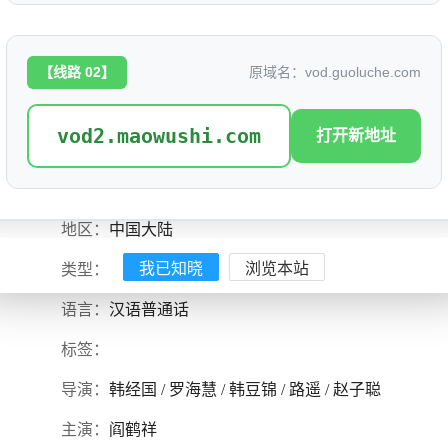
【线路 02】
原域名：vod.guoluche.com
一招一食
评分: 0.0
vod2.maowushi.com
打开新地址
别名：
是否完结：
0
地区：
中国大陆
我已知晓
浏览本站
类型：
语言：
汉语普通话
标签：
导演：
韩经国 / 罗海慧 / 韩豆锦 / 路遥 / 赵子聪
主演：
阎鹤祥