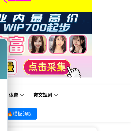
体育
爽文短剧
🔥模板领取