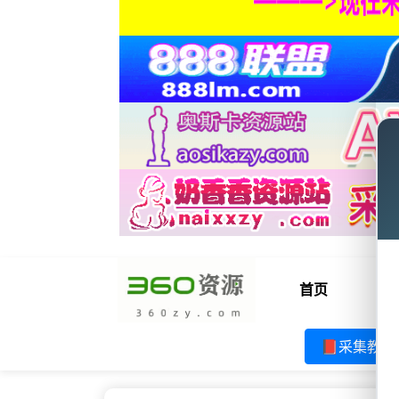
首页
电
📕采集教程